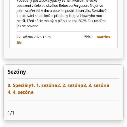
Povedený postapokalyptický seriál. Kvalitní herecké
obsazení v čele se skvělou Rebecou Ferguson. Nejdříve
jsem si přečetl knihu a poté se pustil do seriálu. Seriálové
zpracování se od knižní předlohy Hugha Howeyho moc
neliší. Třetí série má být v plánu na rok 2025. Tak uvidíme
jak se povede.
12. května 2025 15:39
Přidal:
martinx
Silo
Sezóny
0. Speciály
1. 1. sezóna
2. 2. sezóna
3. 3. sezóna
4. 4. sezóna
1/1