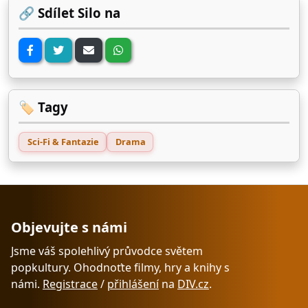
🔗 Sdílet Silo na
🏷️ Tagy
Sci-Fi & Fantazie
Drama
Objevujte s námi
Jsme váš spolehlivý průvodce světem
popkultury. Ohodnoťte filmy, hry a knihy s
námi.
Registrace
/
přihlášení
na
DIV.cz
.