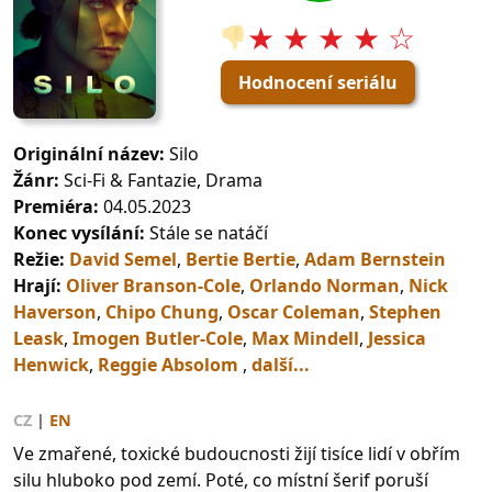
★ ★ ★ ★ ☆
👎
Hodnocení seriálu
Originální název:
Silo
Žánr:
Sci-Fi & Fantazie, Drama
Premiéra:
04.05.2023
Konec vysílání:
Stále se natáčí
Režie:
David Semel
,
Bertie Bertie
,
Adam Bernstein
Hrají:
Oliver Branson-Cole
,
Orlando Norman
,
Nick
Haverson
,
Chipo Chung
,
Oscar Coleman
,
Stephen
Leask
,
Imogen Butler-Cole
,
Max Mindell
,
Jessica
Henwick
,
Reggie Absolom
,
další...
CZ
|
EN
Ve zmařené, toxické budoucnosti žijí tisíce lidí v obřím
silu hluboko pod zemí. Poté, co místní šerif poruší