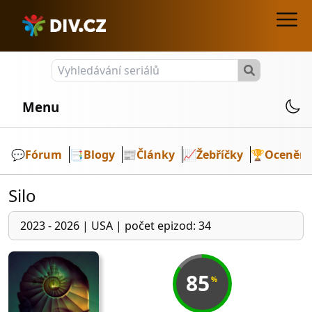
Menu
💬️
Fórum
📑
Blogy
📰
Články
📈
Žebříčky
🏆
Ocenění
Silo
2023 - 2026
|
USA
|
počet epizod: 34
85
%