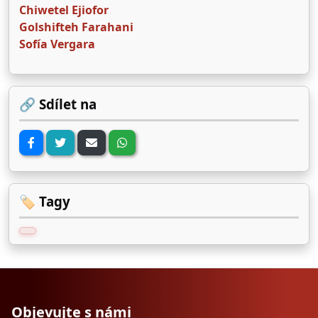
Chiwetel Ejiofor
Golshifteh Farahani
Sofía Vergara
🔗 Sdílet na
🏷️ Tagy
Objevujte s námi