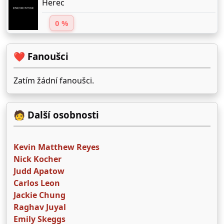
Herec
0 %
❤️ Fanoušci
Zatím žádní fanoušci.
🧑 Další osobnosti
Kevin Matthew Reyes
Nick Kocher
Judd Apatow
Carlos Leon
Jackie Chung
Raghav Juyal
Emily Skeggs