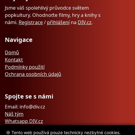
Jsme váš spolehlivý průvodce světem
popkultury. Ohodnoťte filmy, hry a knihy s
námi.
Registrace
/
přihlášení
na
DIV.cz
.
Navigace
Domů
Kontakt
Podmínky použití
Ochrana osobních údajů
Spojte se s námi
Email: info@div.cz
Náš tým
Whatsapp DIV.cz
🍪 Tento web používá pouze technicky nezbytné cookies.