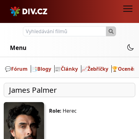
Menu
💬️
Fórum
📑
Blogy
📰
Články
📈
Žebříčky
🏆
Ocenění
James Palmer
Role:
Herec