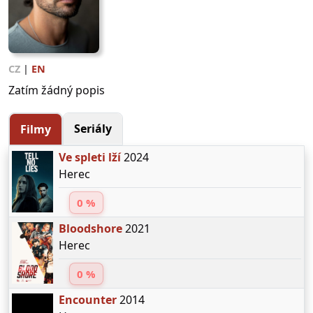
CZ
|
EN
Zatím žádný popis
Seriály
Filmy
Ve spleti lží
2024
Herec
0 %
Bloodshore
2021
Herec
0 %
Encounter
2014