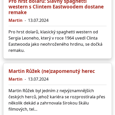
Pro hrst dolarů: Slavný spaghetti
western s Clintem Eastwoodem dostane
remake
Martin
-
13.07.2024
Pro hrst dolarů, klasický spaghetti western od
Sergia Leoneho, který v roce 1964 uvedl Clinta
Eastwooda jako neohroženého hrdinu, se dočká
remaku.
Martin Růžek (ne)zapomenutý herec
Martin
-
13.07.2024
Martin Růžek byl jedním z nejvýznamnějších
českých herců, jehož kariéra se rozprostírala přes
několik dekád a zahrnovala širokou škálu
filmových, tel…