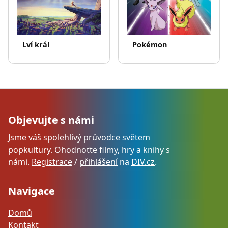
Pokémon
Lví král
Objevujte s námi
Jsme váš spolehlivý průvodce světem
popkultury. Ohodnoťte filmy, hry a knihy s
námi.
Registrace
/
přihlášení
na
DIV.cz
.
Navigace
Domů
Kontakt