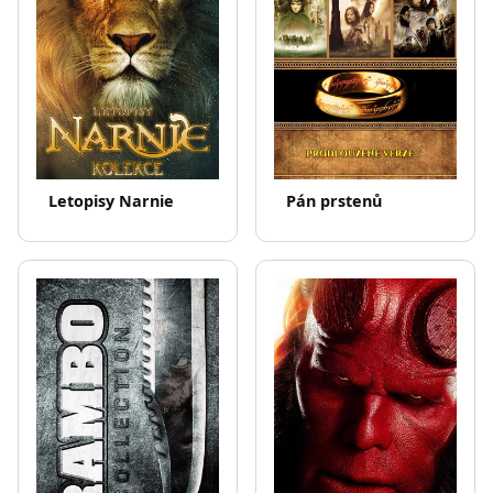
Letopisy Narnie
Pán prstenů