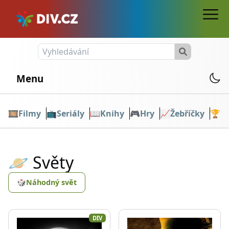
Menu
🎞️
Filmy
📺
Seriály
📖
Knihy
🎮
Hry
📈
Žebříčky
🏆
O
🪐 Světy
🎲
Náhodný svět
DIV