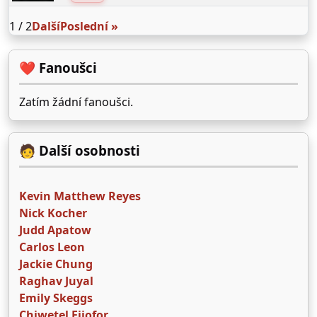
1 / 2
Další
Poslední »
❤️ Fanoušci
Zatím žádní fanoušci.
🧑 Další osobnosti
Kevin Matthew Reyes
Nick Kocher
Judd Apatow
Carlos Leon
Jackie Chung
Raghav Juyal
Emily Skeggs
Chiwetel Ejiofor