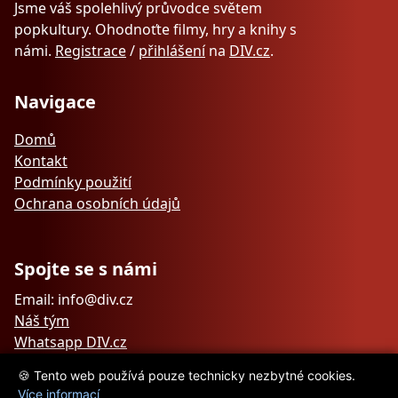
Jsme váš spolehlivý průvodce světem
popkultury. Ohodnoťte filmy, hry a knihy s
námi.
Registrace
/
přihlášení
na
DIV.cz
.
Navigace
Domů
Kontakt
Podmínky použití
Ochrana osobních údajů
Spojte se s námi
Email: info@div.cz
Náš tým
Whatsapp DIV.cz
🍪 Tento web používá pouze technicky nezbytné cookies.
Více informací