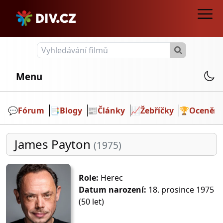
Menu
💬️
Fórum
📑
Blogy
📰
Články
📈
Žebříčky
🏆
Ocenění
James Payton
(1975)
Role:
Herec
Datum narození:
18. prosince 1975
(50 let)