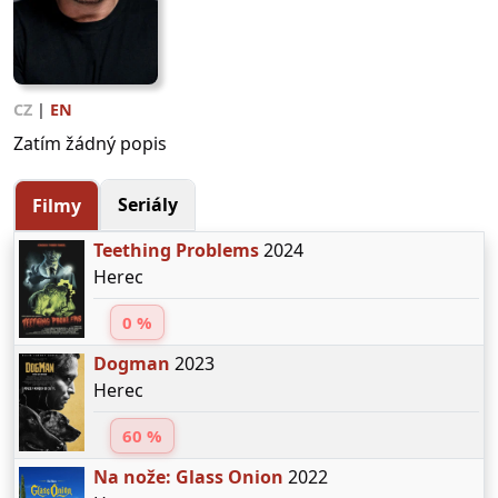
CZ
|
EN
Zatím žádný popis
Seriály
Filmy
Teething Problems
2024
Herec
0 %
Dogman
2023
Herec
60 %
Na nože: Glass Onion
2022