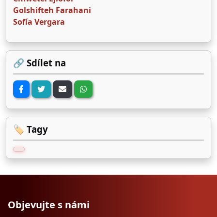
Golshifteh Farahani
Sofía Vergara
🔗 Sdílet na
🏷️ Tagy
Objevujte s námi