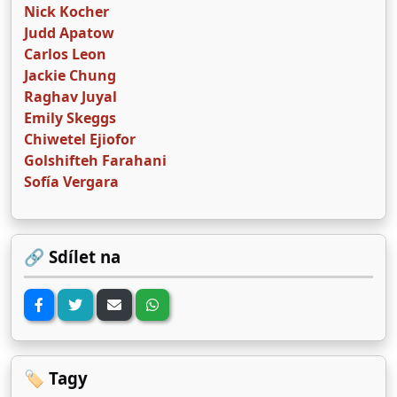
Nick Kocher
Judd Apatow
Carlos Leon
Jackie Chung
Raghav Juyal
Emily Skeggs
Chiwetel Ejiofor
Golshifteh Farahani
Sofía Vergara
🔗 Sdílet na
🏷️ Tagy