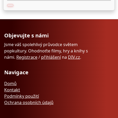
Objevujte s námi
Jsme váš spolehlivý průvodce světem
popkultury. Ohodnoťte filmy, hry a knihy s
námi.
Registrace
/
přihlášení
na
DIV.cz
.
Navigace
Domů
Kontakt
Podmínky použití
Ochrana osobních údajů