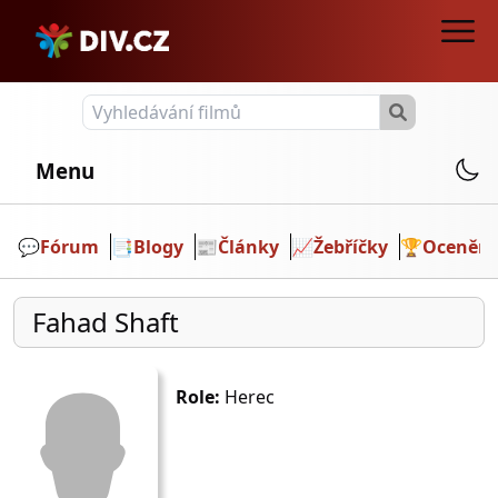
Menu
💬️
Fórum
📑
Blogy
📰
Články
📈
Žebříčky
🏆
Ocenění
Fahad Shaft
Role:
Herec