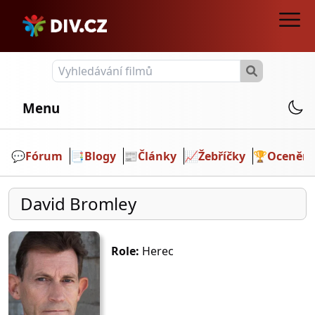
Menu
💬️
Fórum
📑
Blogy
📰
Články
📈
Žebříčky
🏆
Ocenění
David Bromley
Role:
Herec