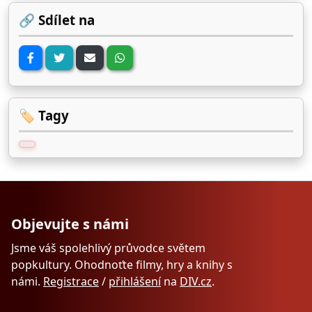
🔗 Sdílet na
🏷️ Tagy
Objevujte s námi
Jsme váš spolehlivý průvodce světem
popkultury. Ohodnoťte filmy, hry a knihy s
námi.
Registrace
/
přihlášení
na
DIV.cz
.