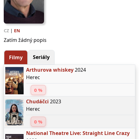
CZ
|
EN
Zatím žádný popis
Seriály
Filmy
Arthurova whiskey
2024
Herec
0 %
Chudáčci
2023
Herec
0 %
National Theatre Live: Straight Line Crazy