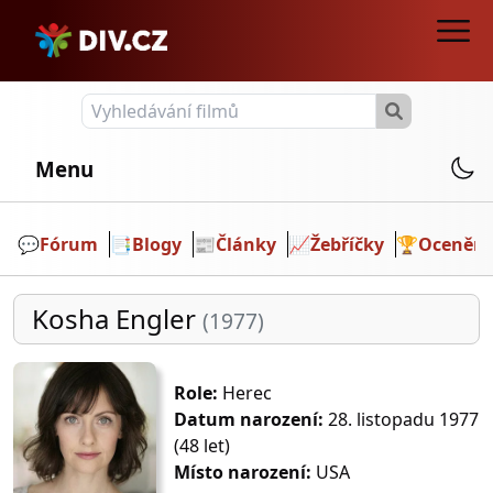
Menu
💬️
Fórum
📑
Blogy
📰
Články
📈
Žebříčky
🏆
Ocenění
Kosha Engler
(1977)
Role:
Herec
Datum narození:
28. listopadu 1977
(48 let)
Místo narození:
USA