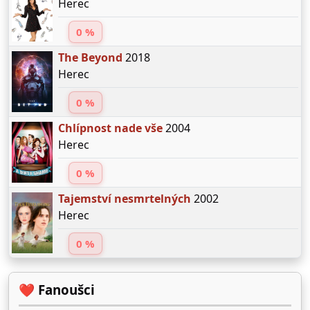
Herec
0 %
The Beyond
2018
Herec
0 %
Chlípnost nade vše
2004
Herec
0 %
Tajemství nesmrtelných
2002
Herec
0 %
❤️ Fanoušci