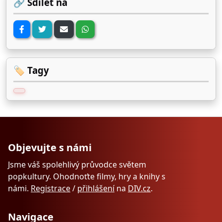
🔗 Sdílet na
🏷️ Tagy
Objevujte s námi
Jsme váš spolehlivý průvodce světem
popkultury. Ohodnoťte filmy, hry a knihy s
námi.
Registrace
/
přihlášení
na
DIV.cz
.
Navigace