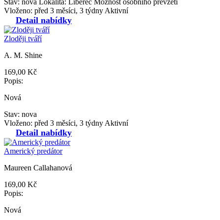
Stav: nova
Lokalita: Liberec
Možnost osobního převzetí
Vloženo: před 3 měsíci, 3 týdny
Aktivní
Detail nabídky
Zloději tváří
A. M. Shine
169,00 Kč
Popis:
Nová
Stav: nova
Vloženo: před 3 měsíci, 3 týdny
Aktivní
Detail nabídky
Americký predátor
Maureen Callahanová
169,00 Kč
Popis:
Nová