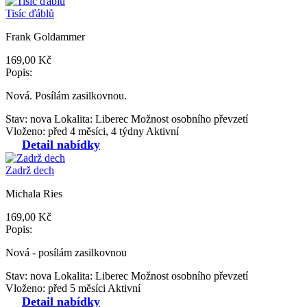
Tisíc ďáblů
Frank Goldammer
169,00 Kč
Popis:
Nová. Posílám zasilkovnou.
Stav: nova
Lokalita: Liberec
Možnost osobního převzetí
Vloženo: před 4 měsíci, 4 týdny
Aktivní
Detail nabídky
Zadrž dech
Michala Ries
169,00 Kč
Popis:
Nová - posílám zasilkovnou
Stav: nova
Lokalita: Liberec
Možnost osobního převzetí
Vloženo: před 5 měsíci
Aktivní
Detail nabídky