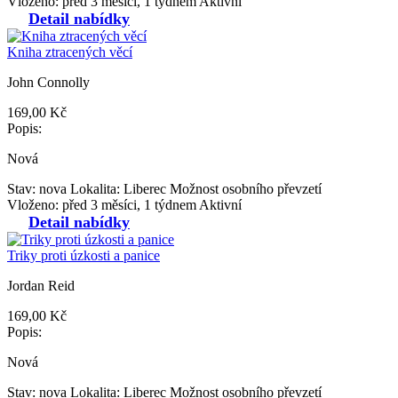
Vloženo: před 3 měsíci, 1 týdnem
Aktivní
Detail nabídky
Kniha ztracených věcí
John Connolly
169,00 Kč
Popis:
Nová
Stav: nova
Lokalita: Liberec
Možnost osobního převzetí
Vloženo: před 3 měsíci, 1 týdnem
Aktivní
Detail nabídky
Triky proti úzkosti a panice
Jordan Reid
169,00 Kč
Popis:
Nová
Stav: nova
Lokalita: Liberec
Možnost osobního převzetí