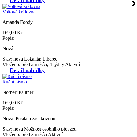
Detail nabídky
❯
❯
❯
❯
❯
❯
❯
❯
❯
❯
❯
❯
❯
❯
❯
❯
❯
❯
❯
❯
❯
❯
❯
❯
❯
❯
❯
❯
❯
❯
❯
❯
❯
❯
❯
❯
❯
❯
❯
❯
❯
❯
❯
❯
❯
❯
❯
❯
❯
❯
❯
❯
❯
❯
❯
❯
❯
❯
❯
❯
❯
❯
❯
❯
❯
❯
❯
❯
❯
❯
❯
Voltová královna
Amanda Foody
169,00 Kč
Popis:
Nová.
Stav: nova
Lokalita: Liberec
Vloženo: před 2 měsíci, 4 týdny
Aktivní
Detail nabídky
Ruční písmo
Norbert Pautner
169,00 Kč
Popis:
Nová. Posílám zasilkovnou.
Stav: nova
Možnost osobního převzetí
Vloženo: před 3 měsíci
Aktivní