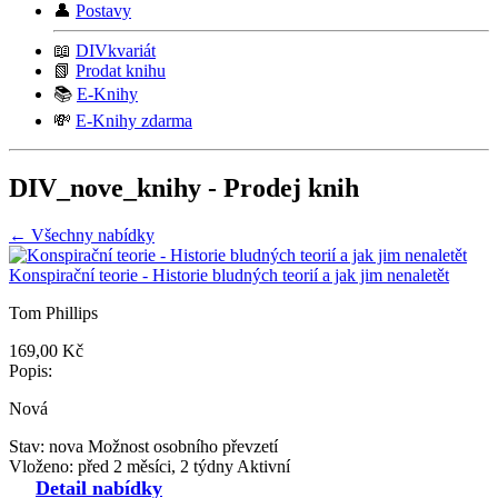
👤
Postavy
📖
DIVkvariát
📗
Prodat knihu
📚
E-Knihy
💸
E-Knihy zdarma
DIV_nove_knihy - Prodej knih
← Všechny nabídky
Konspirační teorie - Historie bludných teorií a jak jim nenaletět
Tom Phillips
169,00 Kč
Popis:
Nová
Stav: nova
Možnost osobního převzetí
Vloženo: před 2 měsíci, 2 týdny
Aktivní
Detail nabídky