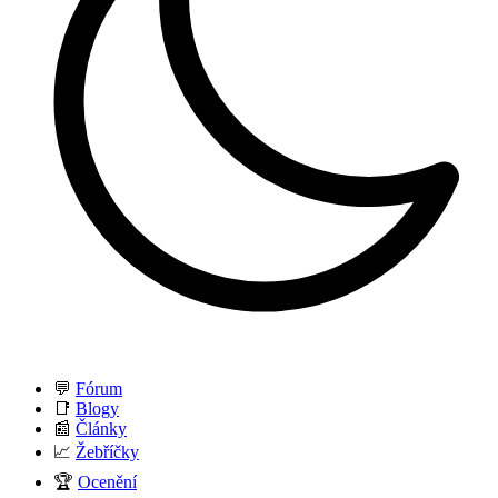
💬
Fórum
📑
Blogy
📰
Články
📈
Žebříčky
🏆
Ocenění