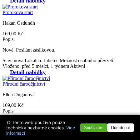
Detail nabídky
Prorokova smrt
Hakan Östlundh
169,00 Kč
Popis:
Nová. Posílám zásilkovou.
Stav: nova
Lokalita: Liberec
Možnost osobního převzetí
Vloženo: před 5 měsíci, 1 týdnem
Aktivní
Detail nabídky
Přírodní čarodějnictví
Ellen Duganová
169,00 Kč
Popis:
Nová
🍪 Tento web používá pouze
technicky nezbytné cookies.
Více
Souhlasím
Odmítnout
Stav: nova
Lokalita: Liberec
Možnost osobního převzetí
informací
Vloženo: před 6 měsíci
Aktivní