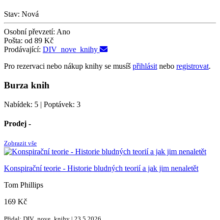
Stav:
Nová
Osobní převzetí:
Ano
Pošta:
od 89 Kč
Prodávající:
DIV_nove_knihy
Pro rezervaci nebo nákup knihy se musíš
přihlásit
nebo
registrovat
.
Burza knih
Nabídek: 5 | Poptávek: 3
Prodej -
Zobrazit vše
Konspirační teorie - Historie bludných teorií a jak jim nenaletět
Tom Phillips
169 Kč
Přidal: DIV_nove_knihy | 23.5.2026