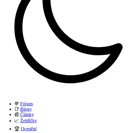
💬
Fórum
📑
Blogy
📰
Články
📈
Žebříčky
🏆
Ocenění