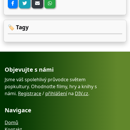
🏷️ Tagy
Objevujte s námi
Jsme váš spolehlivý průvodce světem
popkultury. Ohodnoťte filmy, hry a knihy s
námi.
Registrace
/
přihlášení
na
DIV.cz
.
Navigace
Domů
Kontakt