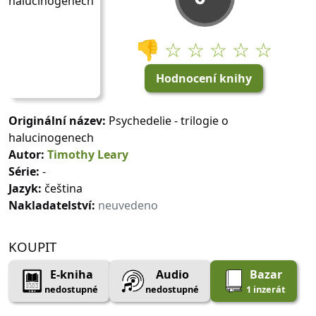
👎
☆ ☆ ☆ ☆ ☆
Hodnocení knihy
Originální název:
Psychedelie - trilogie o
halucinogenech
Autor:
Timothy Leary
Série:
-
Jazyk:
čeština
Nakladatelství:
neuvedeno
KOUPIT
E-kniha
Audio
Bazar
nedostupné
nedostupné
1 inzerát