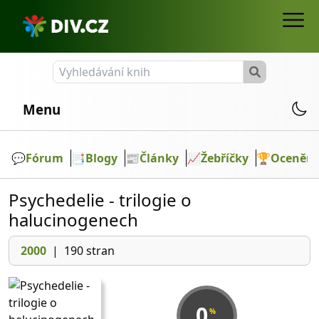
Menu
💬️
Fórum
📑
Blogy
📰
Články
📈
Žebříčky
🏆
Ocenění
Psychedelie - trilogie o
halucinogenech
2000
|
190 stran
0
%