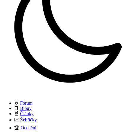
💬
Fórum
📑
Blogy
📰
Články
📈
Žebříčky
🏆
Ocenění