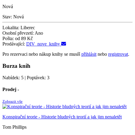
Nová
Stav:
Nová
Lokalita:
Liberec
Osobní převzetí:
Ano
Pošta:
od 89 Kč
Prodávající:
DIV_nove_knihy
Pro rezervaci nebo nákup knihy se musíš
přihlásit
nebo
registrovat
.
Burza knih
Nabídek: 5 | Poptávek: 3
Prodej -
Zobrazit vše
Konspirační teorie - Historie bludných teorií a jak jim nenaletět
Tom Phillips