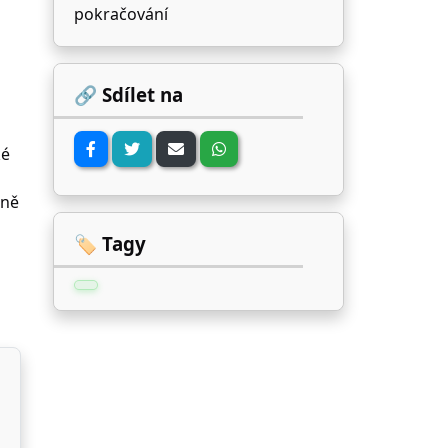
pokračování
🔗 Sdílet na
ké
čně
🏷️ Tagy