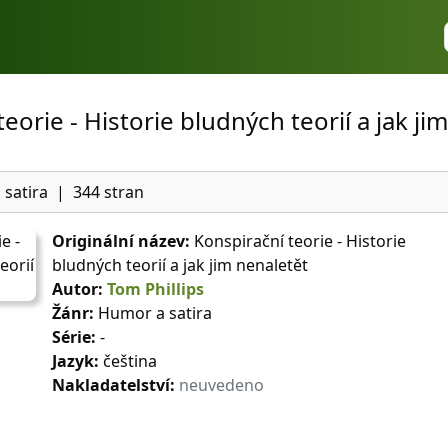
eorie - Historie bludných teorií a jak jim
satira
|
344 stran
Originální název:
Konspirační teorie - Historie
bludných teorií a jak jim nenaletět
Autor:
Tom Phillips
Žánr:
Humor a satira
Série:
-
Jazyk:
čeština
Nakladatelství:
neuvedeno