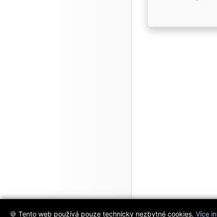
🍪 Tento web používá pouze technicky nezbytné cookies.
Více i