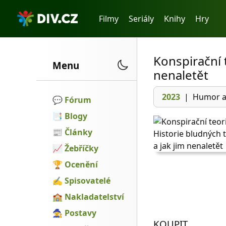
Filmy
Seriály
Knihy
Hry
Konspirační t
Menu
nenaletět
2023
|
Humor a 
💬️
Fórum
📑
Blogy
📰
Články
📈
Žebříčky
🏆
Ocenění
✍
Spisovatelé
🏫
Nakladatelství
🧙
Postavy
KOUPIT