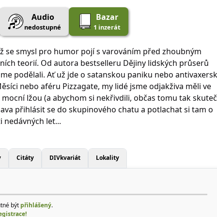
Audio
Bazar
nedostupné
1 inzerát
íž se smysl pro humor pojí s varováním před zhoubným
ích teorií. Od autora bestselleru Dějiny lidských průserů
me podělali. Ať už jde o satanskou paniku nebo antivaxers
Měsíci nebo aféru Pizzagate, my lidé jsme odjakživa měli ve
m mocní lžou (a abychom si nekřivdili, občas tomu tak skute
zábava přihlásit se do skupinového chatu a potlachat si tam o
i nedávných let...
y
Citáty
DIVkvariát
Lokality
utné být
přihlášený
.
egistrace!