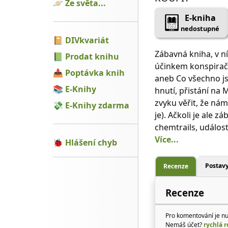
🪐
Ze světa...
E-kniha
nedostupné
📔
DIVkvariát
Zábavná kniha, v n
📗
Prodat knihu
účinkem konspiračn
📥
Poptávka knih
aneb Co všechno js
📚
E-Knihy
hnutí, přistání na 
zvyku věřit, že ná
💸
E-Knihy zdarma
je). Ačkoli je ale 
chemtrails, událost
Více...
🐞
Hlášení chyb
Postav
Recenze
Recenze
Pro komentování je n
Nemáš účet?
rychlá r