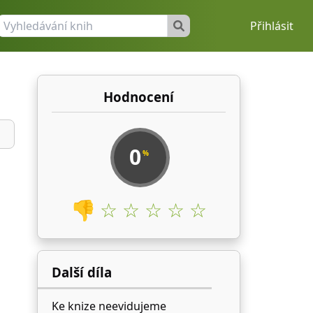
Přihlásit
Hodnocení
0
%
👎
☆ ☆ ☆ ☆ ☆
Další díla
Ke knize neevidujeme