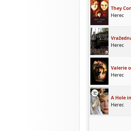
They Co
Herec
Vražedn
Herec
Valerie o
Herec
A Hole i
Herec