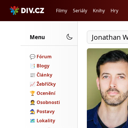
Filmy
Seriály
Knihy
Hry
Jonathan 
Menu
💬️
Fórum
📑
Blogy
📰
Články
📈
Žebříčky
🏆
Ocenění
🤵
Osobnosti
🧙
Postavy
🗺
Lokality