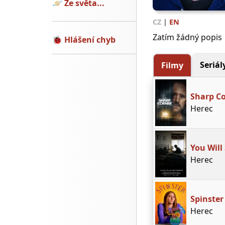
🪐
Ze světa...
CZ
|
EN
Zatím žádný popis
🐞
Hlášení chyb
Seriál
Filmy
Sharp C
Herec
You Will
Herec
Spinster
Herec