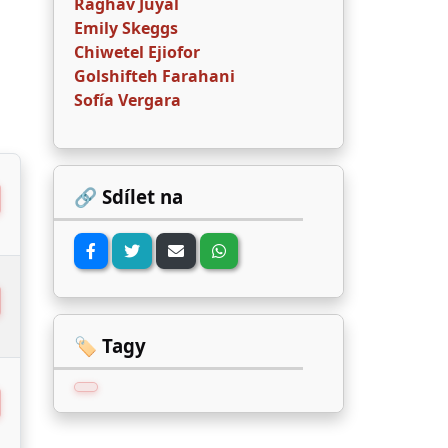
Raghav Juyal
Emily Skeggs
Chiwetel Ejiofor
Golshifteh Farahani
Sofía Vergara
🔗 Sdílet na
🏷️ Tagy