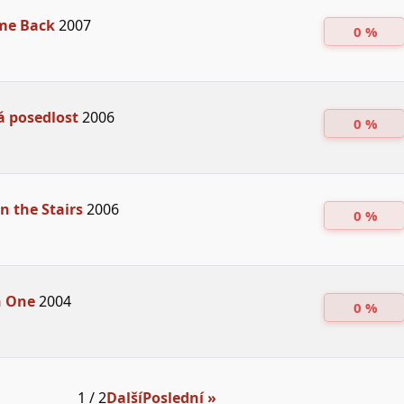
me Back
2007
0 %
á posedlost
2006
0 %
n the Stairs
2006
0 %
n One
2004
0 %
1 / 2
Další
Poslední »