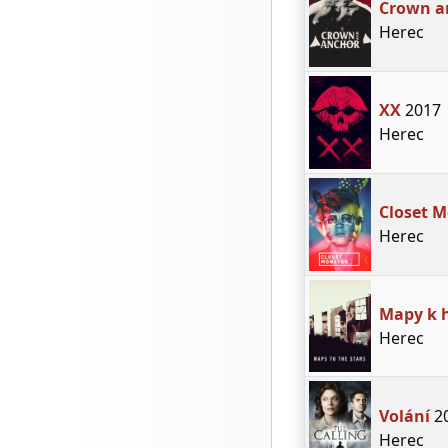
Crown a
Herec
XX
2017
Herec
Closet M
Herec
Mapy k 
Herec
Volání
2
Herec