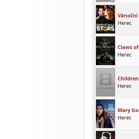
Vánoční
Herec
Claws of
Herec
Children
Herec
Mary Go
Herec