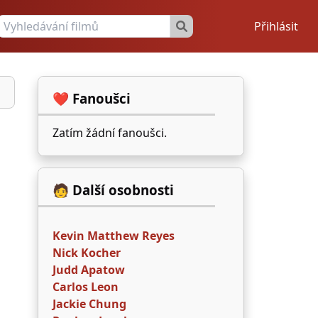
Přihlásit
❤️ Fanoušci
Zatím žádní fanoušci.
🧑 Další osobnosti
Kevin Matthew Reyes
Nick Kocher
Judd Apatow
Carlos Leon
Jackie Chung