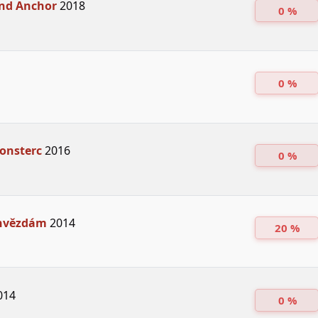
nd Anchor
2018
0 %
0 %
onsterc
2016
0 %
hvězdám
2014
20 %
014
0 %