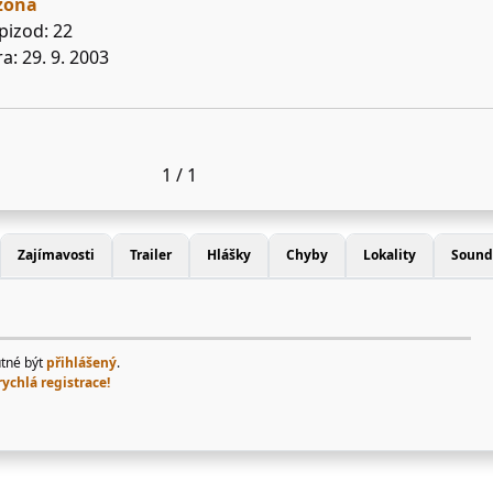
ezóna
pizod: 22
a: 29. 9. 2003
1 / 1
Zajímavosti
Trailer
Hlášky
Chyby
Lokality
Sound
utné být
přihlášený
.
rychlá registrace!