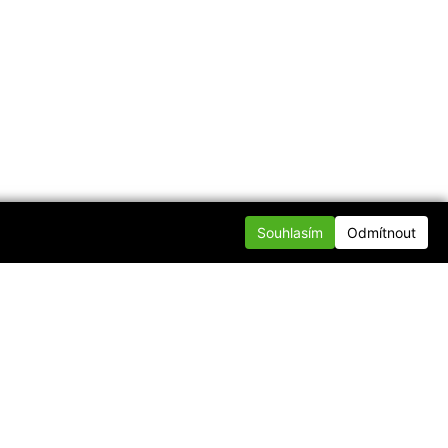
Souhlasím
Odmítnout
te se s námi
nfo@div.cz