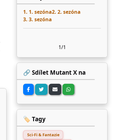
1. 1. sezóna
2. 2. sezóna
3. 3. sezóna
e
1/1
.
🔗 Sdílet Mutant X na
🏷️ Tagy
Sci-Fi & Fantazie