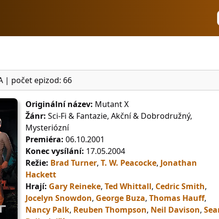
A
|
počet epizod: 66
Originální název:
Mutant X
Žánr:
Sci-Fi & Fantazie, Akční & Dobrodružný,
Mysteriózní
Premiéra:
06.10.2001
Konec vysílání:
17.05.2004
Režie:
Brad Turner
,
T. W. Peacocke
,
Jonathan
Hackett
Hrají:
Gary Reineke
,
Ted Whittall
,
Cedric Smith
,
Jocelyn Snowdon
,
George Buza
,
Thomas Hauff
,
Nancy Palk
,
Reuben Thompson
,
Neil Davison
,
Sea