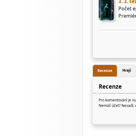
3. 3. s
Počet e
Premiér
Hrají
Recenze
Recenze
Pro komentování je n
Nemáš účet? Nevadí,