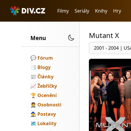
Filmy
Seriály
Knihy
Hry
Mutant X
Menu
2001 - 2004
|
US
💬️
Fórum
📑
Blogy
📰
Články
📈
Žebříčky
🏆
Ocenění
🤵
Osobnosti
🧙
Postavy
🗺
Lokality