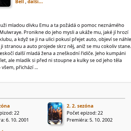
Bell
,
další...
muži mladou dívku Emu a ta požádá o pomoc neznámého
ulwraye. Pronikne do jeho mysli a ukáže mu, jaké jí hrozí
lubu, a když se ji na ulici pokusí přejet auto, objeví se náhl
 ji stranou a auto projede skrz něj, aniž se mu cokoliv stane
seskočí další mladá žena a zneškodní řidiče. Jeho kumpáni
et, ale mladík si před ni stoupne a kulky se od jeho těla
 všem, přichází ...
ezóna
2. 2. sezóna
pizod: 22
Počet epizod: 22
a: 6. 10. 2001
Premiéra: 5. 10. 2002