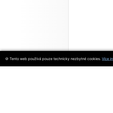
🍪 Tento web používá pouze technicky nezbytné cookies.
Více i
Objevujte s námi
Jsme váš spolehlivý průvodce svě