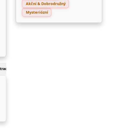
Akční & Dobrodružný
Mysteriózní
track