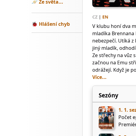
🪐
Ze světa...
CZ
|
EN
🐞
Hlášení chyb
V klubu honí dva 
mladíka Brennana M
nebezpečí. Utíká z k
jiný mladík, odhodí
Ze střechy na vůz 
začnou na Emu stříl
odrážejí. Když je po
Více...
Sezóny
1. 1. s
Počet e
Premiér