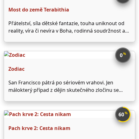
zločinců, kterou byl pevně rozhodnut zveřejnit. To
se ale …
Most do země Terabithia
Přátelství, síla dětské fantazie, touha uniknout od
reality, víra či nevíra v Boha, rodinná soudržnost a
ztráta blízkého člověka – to vše je v tomto
výpravném filmu nadávkováno v pečlivě
vykalkulovaných dávkách. Provaz, na němž se dá
%
0
zhoupnout přes potok …
Zodiac
San Francisco pátrá po sériovém vrahovi. Jen
málokterý případ z dějin skutečného zločinu se
zajímavostí vyrovná Zodiacovi, bizarnímu střelci v
popravčí kápi, který se vysmívá policii desítkami
dopisů plných děsivých vzkazů a kryptogramů.
%
60
Režisér David Fincher zachycuje příběh nechvalně
proslulého …
Pach krve 2: Cesta nikam