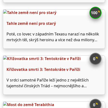
Springfieldu bude tentokrát čelit globálním výzvám
a Homer provede nejhorší věc svého života. Na
%
100
filmu pracují stejní tvůrci jako na televizním seriálu,
a tak …
Tahle země není pro starý
Poté, co lovec v západním Texasu narazí na několik
mrtvých těl, skrýš heroinu a více než dva miliony
dolarů v hotovosti, dojde k násilí a chaosu.
%
0
Křižovatka smrti 3: Tentokráte v Paříži
V srdci samotné Paříže leží jedno z největších
tajemství čínských Triád – nejmocnějšího a
nejznámějšího kriminálního syndikátu na světě.
Velvyslanec Han objevil pravou identitu jedné z
nejnebezpečnějších osob v širokém okruhu
%
0