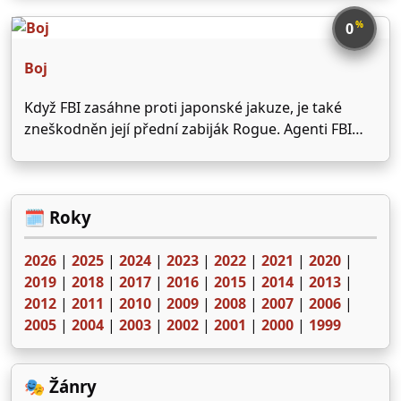
ambiciózní mladý kazatel Eli Sunday. Jejich bitva se
stane centrem temně komického historického
%
0
příběhu o sestupu …
Boj
Když FBI zasáhne proti japonské jakuze, je také
zneškodněn její přední zabiják Rogue. Agenti FBI
Tom Lone (Terry Chen) a John Crawford (Jason
Statham), kteří se akce také zúčastnili, chystají pro
své rodiny party. Neznámý zabiják však zavraždí
Toma i …
🗓️ Roky
2026
|
2025
|
2024
|
2023
|
2022
|
2021
|
2020
|
2019
|
2018
|
2017
|
2016
|
2015
|
2014
|
2013
|
2012
|
2011
|
2010
|
2009
|
2008
|
2007
|
2006
|
2005
|
2004
|
2003
|
2002
|
2001
|
2000
|
1999
🎭 Žánry