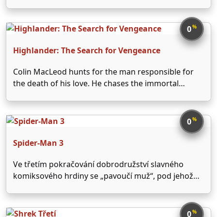
než ostatní, má totiž dokonalý čich a skutečně
vytříbený vkus na jídlo – jako pravý gurmán. Touží
experimentovat s opravdu kvalitními …
%
0
Highlander: The Search for Vengeance
Colin MacLeod hunts for the man responsible for
the death of his love. He chases the immortal
Marcus Octavius across centuries as his quest
threatens to take over his life and heart. In his
quest, he meets a woman who …
%
0
Spider-Man 3
Ve třetím pokračování dobrodružství slavného
komiksového hrdiny se „pavoučí muž“, pod jehož
maskou se ukrývá plachý student Peter Parker,
zamilovaný do své spolužačky Mary Jane, pouští do
boje nejen s nebezpečnými padouchy, ale i se svým
%
0