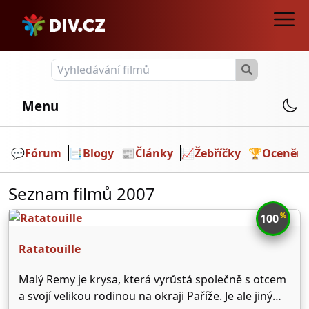
Menu
💬️
Fórum
📑
Blogy
📰
Články
📈
Žebříčky
🏆
Ocenění
Seznam filmů 2007
%
100
Ratatouille
Malý Remy je krysa, která vyrůstá společně s otcem
a svojí velikou rodinou na okraji Paříže. Je ale jiný