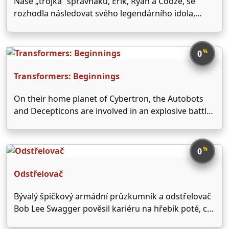
Naše „trojka“ správňáků, Erik, Ryan a Cooze, se
rozhodla následovat svého legendárního idola,
Dwighta Stiflera, a studovat na univerzitě plné
„žhavých“ kočiček. A hlavně stát se součástí spolku
Beta. Proto musí splnit 50 náročných úkolů. Ne
%
0
všechno je ideální. Jejich …
Transformers: Beginnings
On their home planet of Cybertron, the Autobots
and Decepticons are involved in an explosive battle
over the coveted AllSpark. With the fate of the
universe at stake, the Autobots send it far from the
reaches of the ruthless Megatron, …
%
0
Odstřelovač
Bývalý špičkový armádní průzkumník a odstřelovač
Bob Lee Swagger pověsil kariéru na hřebík poté, co
se stal obětí jednoho obzvlášť nepěkného podrazu