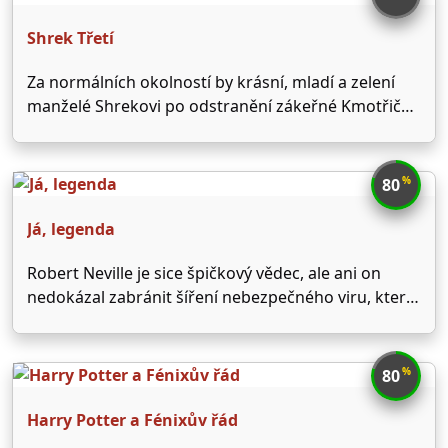
temným a agresivním „druhým …
Shrek Třetí
Za normálních okolností by krásní, mladí a zelení
manželé Shrekovi po odstranění zákeřné Kmotřičky
víly a jejího nemožného syna Krasoně ve druhém
pokračování animované komedie Shrek žili
nerušeně a hlavně šťastně až do smrti. Vzhledem k
%
80
tomu, že se stali …
Já, legenda
Robert Neville je sice špičkový vědec, ale ani on
nedokázal zabránit šíření nebezpečného viru, který
byl vyvinut lidmi a nedá se léčit. Neville je z
neznámého důvodu vůči viru imunní a jako jediný
příslušník lidského rodu žije v troskách New …
%
80
Harry Potter a Fénixův řád