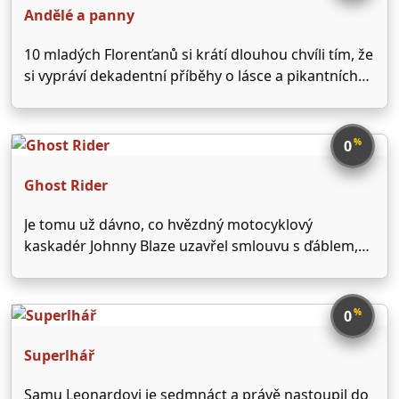
Andělé a panny
10 mladých Florenťanů si krátí dlouhou chvíli tím, že
si vypráví dekadentní příběhy o lásce a pikantních
milostných dobrodružstvích...
%
0
Ghost Rider
Je tomu už dávno, co hvězdný motocyklový
kaskadér Johnny Blaze uzavřel smlouvu s ďáblem,
aby tak dokázal ochránit lidi, ke kterým má nejblíže
- svého otce a dětskou lásku Roxanne. Nyní si však
ďábel přišel vybrat svůj dluh. Přes den …
%
0
Superlhář
Samu Leonardovi je sedmnáct a právě nastoupil do