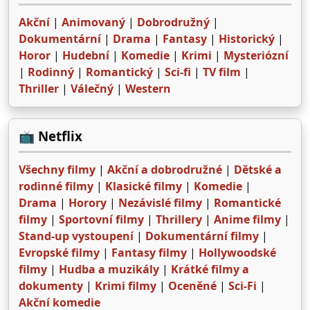
Akční
|
Animovaný
|
Dobrodružný
|
Dokumentární
|
Drama
|
Fantasy
|
Historický
|
Horor
|
Hudební
|
Komedie
|
Krimi
|
Mysteriózní
|
Rodinný
|
Romantický
|
Sci-fi
|
TV film
|
Thriller
|
Válečný
|
Western
📺 Netflix
Všechny filmy
|
Akční a dobrodružné
|
Dětské a
rodinné filmy
|
Klasické filmy
|
Komedie
|
Drama
|
Horory
|
Nezávislé filmy
|
Romantické
filmy
|
Sportovní filmy
|
Thrillery
|
Anime filmy
|
Stand-up vystoupení
|
Dokumentární filmy
|
Evropské filmy
|
Fantasy filmy
|
Hollywoodské
filmy
|
Hudba a muzikály
|
Krátké filmy a
dokumenty
|
Krimi filmy
|
Oceněné
|
Sci-Fi
|
Akční komedie