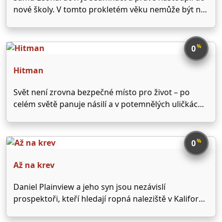
nové školy. V tomto prokletém věku nemůže být nic
horšího. Pokud nemáte prachy na pořádného
kadeřníka, zlatokopku po svém boku a Porsche v
garáži, můžete se vydat jen dvojí cestou: Buď se …
%
0
Hitman
Svět není zrovna bezpečné místo pro život – po
celém světě panuje násilí a v potemnělých uličkách
se krade, přepadává a zabíjí. Hitman alias Agent 47
byl zrozen jako nástroj pro zabíjení těch, kteří to
způsobují. Je přesný, důsledný, spolehlivý, …
%
0
Až na krev
Daniel Plainview a jeho syn jsou nezávislí
prospektoři, kteří hledají ropná naleziště v Kalifornii
na počátku 20. století. Do cesty se jim postaví stejně