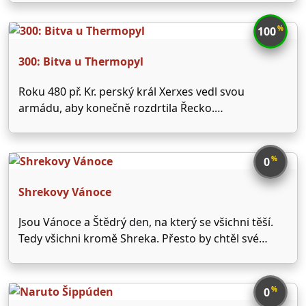
Jednoho dne narazí na Davida, který si jejich talentu
všimne a nechá je natočit desku. Následují koncerty,
%
100
…
300: Bitva u Thermopyl
Roku 480 př. Kr. perský král Xerxes vedl svou
armádu, aby konečně rozdrtila Řecko.
Nejvhodnějším obranným postavením byl pro Řeky
průsmyk u Thermopyl, jenž k obraně poskytoval
prostor velký méně než 4,5 metru. Právě tam se 300
%
0
sparťanských vojáků, vedených …
Shrekovy Vánoce
Jsou Vánoce a Štědrý den, na který se všichni těší.
Tedy všichni kromě Shreka. Přesto by chtěl své
milované Fioně a dětem udělat radost. Nejprve ale
musí zjistit něco o tradicích a pak pochytit tu
pravou vánoční náladu. Obrátí se …
%
0