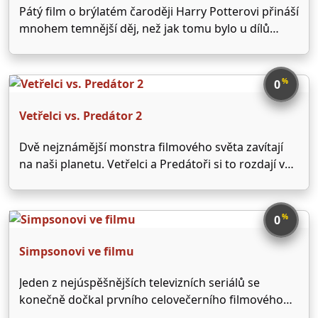
Pátý film o brýlatém čaroději Harry Potterovi přináší
mnohem temnější děj, než jak tomu bylo u dílů
předchozích. Pán Zla se na konci minulého dílu
vrátil silnější než kdy dříve připraven nastolit svou
krutovládu. Jenže ani pro tak mocného mága …
%
0
Vetřelci vs. Predátor 2
Dvě nejznámější monstra filmového světa zavítají
na naši planetu. Vetřelci a Predátoři si to rozdají v
malém venkovském městečku Gunnison kdesi v
Coloradu, kde žije necelých šest tisíc obyvatel.
Nikdo ve městě nemá ani potuchy, že se zde
%
0
rozpoutá hrůzný …
Simpsonovi ve filmu
Jeden z nejúspěšnějších televizních seriálů se
konečně dočkal prvního celovečerního filmového
zpracování. Populární rodinka Simpsonových ze