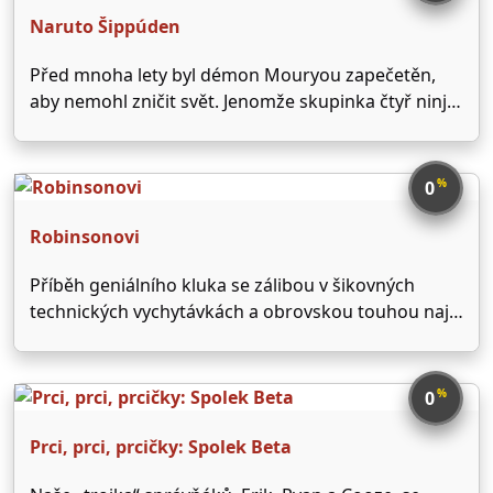
Naruto Šippúden
Před mnoha lety byl démon Mouryou zapečetěn,
aby nemohl zničit svět. Jenomže skupinka čtyř ninjů
se ho pokouší osvobodit, aby mohl dokončit, co
začal. Jediný, kdo tomu může zabránit, je mladá
kněžka Shion, jež ovládá dvě techniky: zapečeťování
%
0
démonů a …
Robinsonovi
Příběh geniálního kluka se zálibou v šikovných
technických vychytávkách a obrovskou touhou najít
rodinu, kterou nikdy neměl možnost poznat. Jeho
nezdolné hledání jej jednoho dne zavede na místo,
které by si nedokázal představit ani v nejdivočejších
%
0
snech – do budoucnosti, …
Prci, prci, prcičky: Spolek Beta