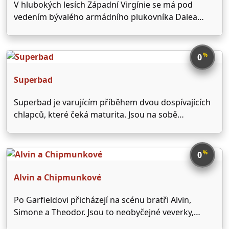
V hlubokých lesích Západní Virgínie se má pod
vedením bývalého armádního plukovníka Dalea
Murphyho (Henry Rollins) natáčet reality show ve
stylu "Trosečník". Vítěz si má odnést rovných sto
tisíc dolarů. Účastníci musí přežít v nepřátelských
%
0
podmínkách divočiny. Nadšeni soutěžící i …
Superbad
Superbad je varujícím příběhem dvou dospívajících
chlapců, které čeká maturita. Jsou na sobě
obrovským způsobem závislí, ale teď by měl každý z
nich jít na jinou vysokou školu a čeká je odloučení.
Evan je milý, chytrý a stydlivý. Seth je …
%
0
Alvin a Chipmunkové
Po Garfieldovi přicházejí na scénu bratři Alvin,
Simone a Theodor. Jsou to neobyčejné veverky,
které nejen že umí mluvit, umí i výborně zpívat.