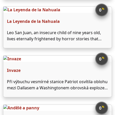
organizovaného vyššími místy. Přesto ho na jeho
samotě vysoko v horách překvapí penzionovaný
%
0
plukovník Johnson, který ho požádá …
La Leyenda de la Nahuala
Leo San Juan, an insecure child of nine years old,
lives eternally frightened by horror stories that
Nando tells his older brother. Within these stories it
is 'The Legend of Nahuala', according to which, an
old abandoned Casona is possessed …
%
0
Invaze
Při výbuchu vesmírné stanice Patriot osvítila oblohu
mezi Dallasem a Washingtonem obrovská exploze a
na území Ameriky se snesla spousta trosek.
Psychiatrička Carol Bennel má obavu, že neznámá
látka z paluby lodi se nepozorovaně dostává do ulic
%
0
města i k …