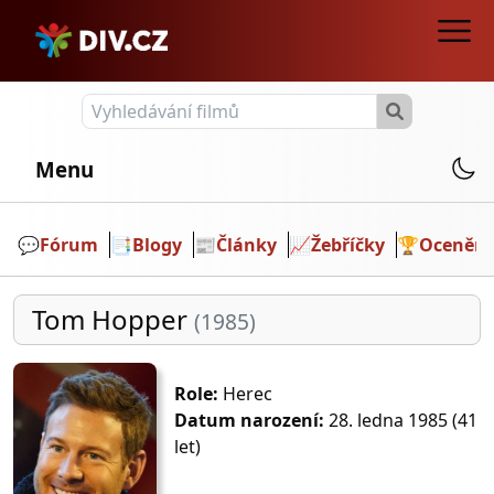
Menu
💬️
Fórum
📑
Blogy
📰
Články
📈
Žebříčky
🏆
Ocenění
Tom Hopper
(1985)
Role:
Herec
Datum narození:
28. ledna 1985 (41
let)