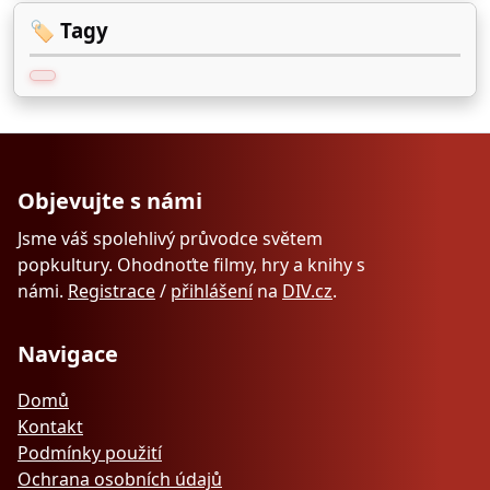
🏷️ Tagy
Objevujte s námi
Jsme váš spolehlivý průvodce světem
popkultury. Ohodnoťte filmy, hry a knihy s
námi.
Registrace
/
přihlášení
na
DIV.cz
.
Navigace
Domů
Kontakt
Podmínky použití
Ochrana osobních údajů