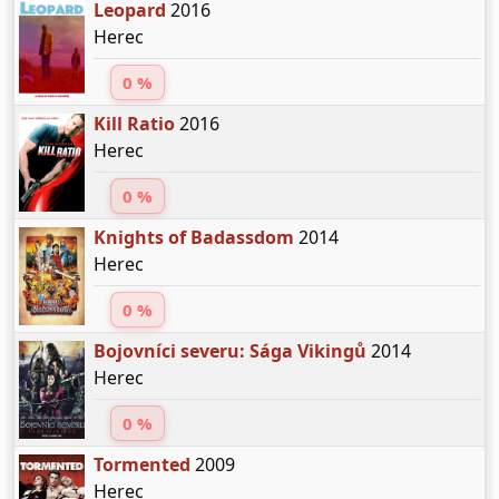
Leopard
2016
Herec
0 %
Kill Ratio
2016
Herec
0 %
Knights of Badassdom
2014
Herec
0 %
Bojovníci severu: Sága Vikingů
2014
Herec
0 %
Tormented
2009
Herec