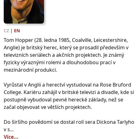
CZ
|
EN
Tom Hopper (28. ledna 1985, Coalville, Leicestershire,
Anglie) je britský herec, který se prosadil především v
televizních seriálech a akčních projektech. Je známý
fyzicky výraznými rolemi a dlouhodobou prací v
mezinárodní produkci.
Vyrůstal v Anglii a herectví vystudoval na Rose Bruford
College. Kariéru zahájil v britské televizi a divadle, kde si
postupně vybudoval pevné herecké základy, než se
začal objevovat ve větších projektech.
Do širšího povědomí se dostal rolí sera Dickona Tarlyho
v s...
Více...