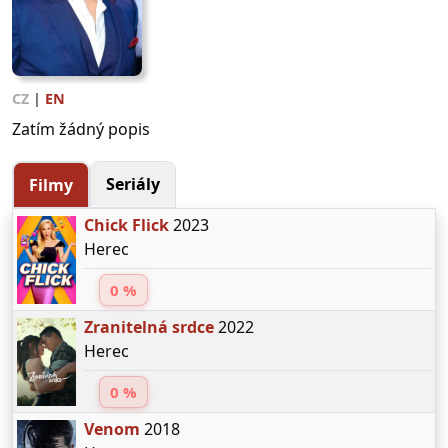
CZ
|
EN
Zatím žádný popis
Seriály
Filmy
Chick Flick
2023
Herec
0 %
Zranitelná srdce
2022
Herec
0 %
Venom
2018