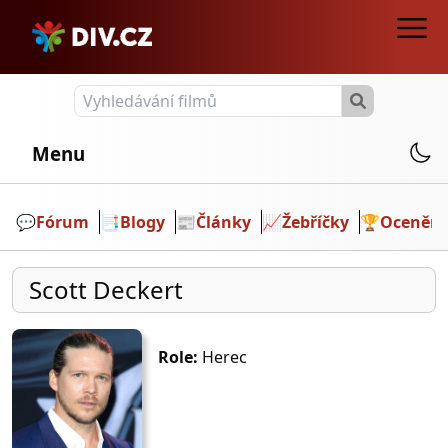
Menu
💬️
Fórum
📑
Blogy
📰
Články
📈
Žebříčky
🏆
Ocenění
Scott Deckert
Role:
Herec