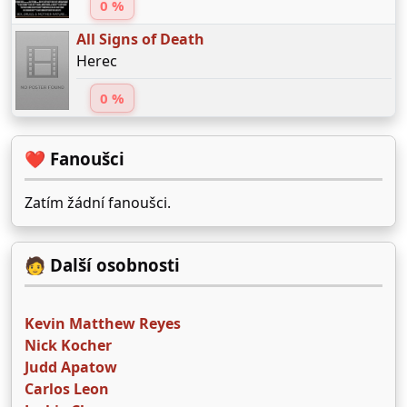
0 %
All Signs of Death
Herec
0 %
❤️ Fanoušci
Zatím žádní fanoušci.
🧑 Další osobnosti
Kevin Matthew Reyes
Nick Kocher
Judd Apatow
Carlos Leon