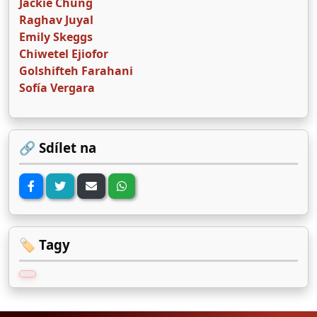
Jackie Chung
Raghav Juyal
Emily Skeggs
Chiwetel Ejiofor
Golshifteh Farahani
Sofía Vergara
🔗 Sdílet na
🏷️ Tagy