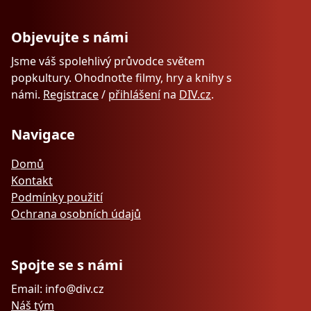
Objevujte s námi
Jsme váš spolehlivý průvodce světem
popkultury. Ohodnoťte filmy, hry a knihy s
námi.
Registrace
/
přihlášení
na
DIV.cz
.
Navigace
Domů
Kontakt
Podmínky použití
Ochrana osobních údajů
Spojte se s námi
Email: info@div.cz
Náš tým