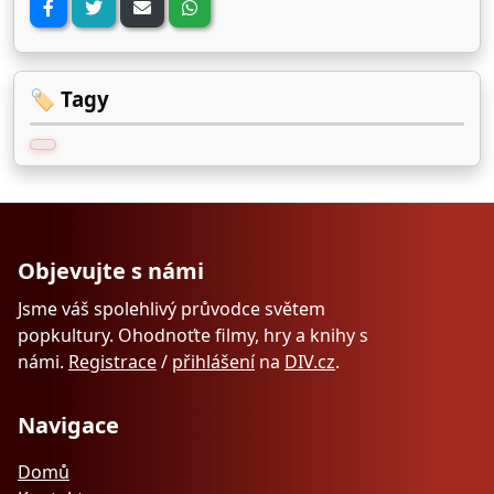
🏷️ Tagy
Objevujte s námi
Jsme váš spolehlivý průvodce světem
popkultury. Ohodnoťte filmy, hry a knihy s
námi.
Registrace
/
přihlášení
na
DIV.cz
.
Navigace
Domů