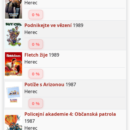
Herec
0 %
Podnikejte ve vězení
1989
Herec
0 %
Fletch žije
1989
Herec
0 %
Potíže s Arizonou
1987
Herec
0 %
Policejní akademie 4: Občanská patrola
1987
Herec