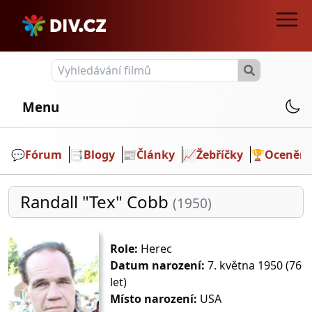
Menu
💬️
Fórum
📑
Blogy
📰
Články
📈
Žebříčky
🏆
Ocenění
Randall "Tex" Cobb
(1950)
Role:
Herec
Datum narození:
7. května 1950 (76
let)
Místo narození:
USA