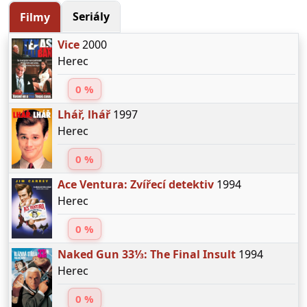
Seriály
Filmy
Vice
2000
Herec
0 %
Lhář, lhář
1997
Herec
0 %
Ace Ventura: Zvířecí detektiv
1994
Herec
0 %
Naked Gun 33⅓: The Final Insult
1994
Herec
0 %