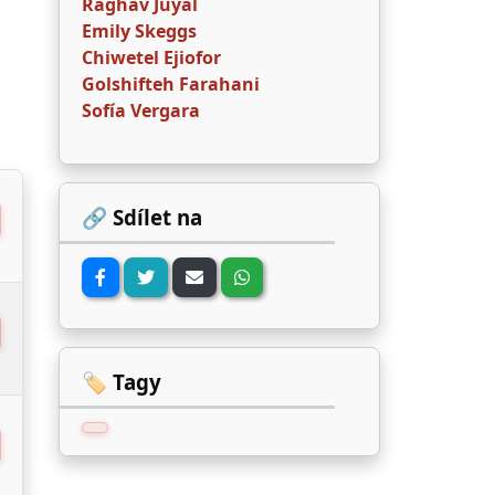
Raghav Juyal
Emily Skeggs
Chiwetel Ejiofor
Golshifteh Farahani
Sofía Vergara
🔗 Sdílet na
🏷️ Tagy