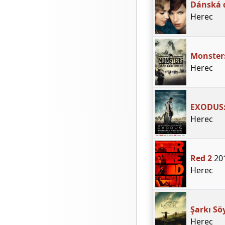
Dánská 
Herec
Monster
Herec
EXODUS:
Herec
Red 2
20
Herec
Şarkı Sö
Herec