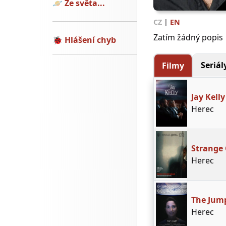
🪐
Ze světa...
CZ
|
EN
Zatím žádný popis
🐞
Hlášení chyb
Seriál
Filmy
Jay Kelly
Herec
Strange 
Herec
The Jum
Herec