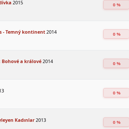
dívka
2015
0 %
s - Temný kontinent
2014
0 %
 Bohové a králové
2014
0 %
13
0 %
yleyen Kadınlar
2013
0 %