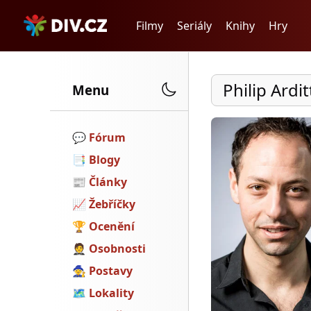
Filmy
Seriály
Knihy
Hry
Philip Ardit
Menu
💬️
Fórum
📑
Blogy
📰
Články
📈
Žebříčky
🏆
Ocenění
🤵
Osobnosti
🧙
Postavy
🗺
Lokality