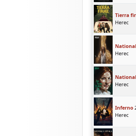
Tierra f
Herec
National
Herec
National
Herec
Inferno
Herec