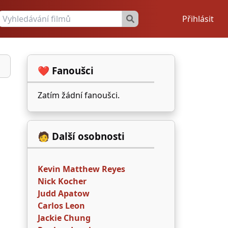
Přihlásit
❤️ Fanoušci
Zatím žádní fanoušci.
🧑 Další osobnosti
Kevin Matthew Reyes
Nick Kocher
Judd Apatow
Carlos Leon
Jackie Chung