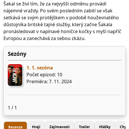
Šakal se živí tím, že za nejvyšší odměnu provádí
nájemné vraždy. Po svém posledním zabití se však
setkává se svým protějškem v podobě houževnatého
důstojníka britské tajné služby, který začne Šakala
pronásledovat v napínavé honičce kočky s myší napříč
Evropou a zanechává za sebou zkázu.
Sezóny
1. 1. sezóna
Počet epizod: 10
Premiéra: 7. 11. 2024
1 / 1
Hrají
Zajímavosti
Trailer
Hlášky
Chyb
Recenze