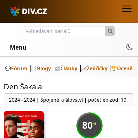
Menu
💬️
Fórum
📑
Blogy
📰
Články
📈
Žebříčky
🏆
Ocenění
Den Šakala
2024 - 2024
|
Spojené království
|
počet epizod: 10
80
%