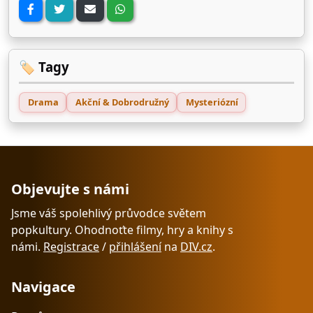
🏷️ Tagy
Drama
Akční & Dobrodružný
Mysteriózní
Objevujte s námi
Jsme váš spolehlivý průvodce světem
popkultury. Ohodnoťte filmy, hry a knihy s
námi.
Registrace
/
přihlášení
na
DIV.cz
.
Navigace