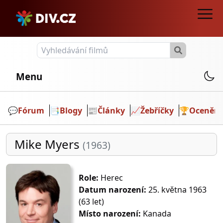
Menu
💬️
Fórum
📑
Blogy
📰
Články
📈
Žebříčky
🏆
Ocenění
Mike Myers
(1963)
Role:
Herec
Datum narození:
25. května 1963
(63 let)
Místo narození:
Kanada