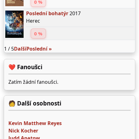
0 %
Poslední bohatýr
2017
Herec
0 %
1 / 5
Další
Poslední »
❤️ Fanoušci
Zatím žádní fanoušci.
🧑 Další osobnosti
Kevin Matthew Reyes
Nick Kocher
Judd Apatow