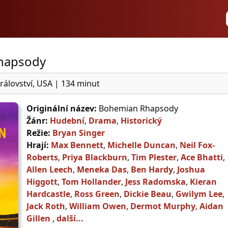
hapsody
rálovství, USA
|
134 minut
Originální název:
Bohemian Rhapsody
Žánr:
Hudební
,
Drama
,
Historický
Režie:
Bryan Singer
Hrají:
Max Bennett
,
Michelle Duncan
,
Neil Fox-
Roberts
,
Priya Blackburn
,
Tim Plester
,
Ace Bhatti
,
Allen Leech
,
Meneka Das
,
Ben Hardy
,
Joshua
Higgott
,
Tom Hollander
,
Jess Radomska
,
Kieran
Hardcastle
,
Ross Green
,
Dickie Beau
,
Gwilym Lee
,
Jack Roth
,
William Owen
,
Dermot Murphy
,
Aidan
Gillen
,
další...