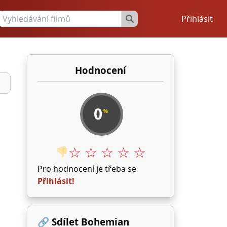
Přihlásit
Hodnocení
0
%
☆ ☆ ☆ ☆ ☆
👎
Pro hodnocení je třeba se
Přihlásit!
🔗 Sdílet Bohemian