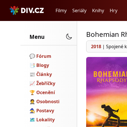
Filmy
Seriály
Knihy
Hry
Bohemian R
Menu
2018
|
Spojené k
💬️
Fórum
📑
Blogy
📰
Články
📈
Žebříčky
🏆
Ocenění
🤵
Osobnosti
🧙
Postavy
🗺
Lokality