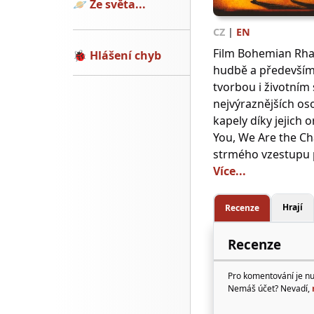
🪐
Ze světa...
CZ
|
EN
Film Bohemian Rhap
🐞
Hlášení chyb
hudbě a především
tvorbou i životním
nejvýraznějších os
kapely díky jejich 
You, We Are the Ch
strmého vzestupu p
Více...
Hrají
Recenze
Recenze
Pro komentování je n
Nemáš účet? Nevadí,