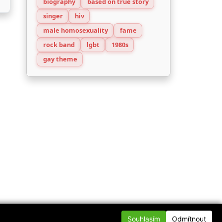
biography
based on true story
singer
hiv
male homosexuality
fame
rock band
lgbt
1980s
gay theme
Souhlasím
Odmítnout