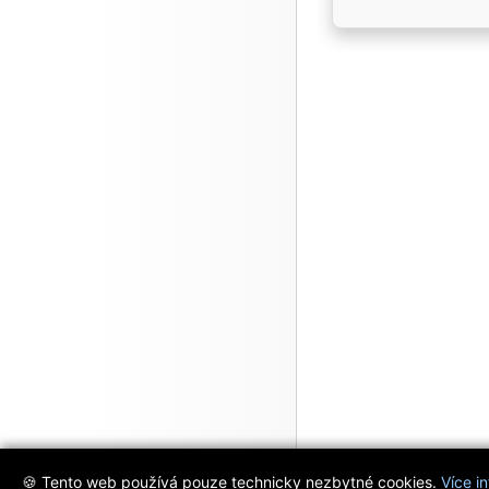
🍪 Tento web používá pouze technicky nezbytné cookies.
Více i