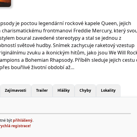
sody je poctou legendární rockové kapele Queen, jejich
 charismatickému frontmanovi Freddie Mercury, který svo
 stylem boural zavedené stereotypy a stal se jednou z
obností světové hudby. Snímek zachycuje raketový vzestup
originálnímu zvuku a ikonickým hitům, jako jsou We Will Roc
ampions a Bohemian Rhapsody. Příběh sleduje jejich cestu
řes bouřlivé životní období až...
Zajímavosti
Trailer
Hlášky
Chyby
Lokality
utné být
přihlášený
.
rychlá registrace!