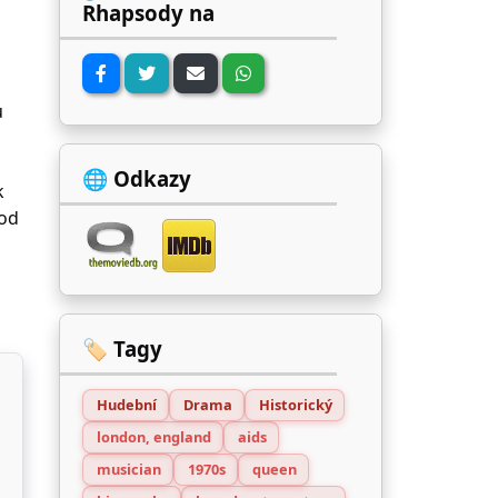
Rhapsody na
u
🌐 Odkazy
k
 od
🏷️ Tagy
Hudební
Drama
Historický
london, england
aids
musician
1970s
queen