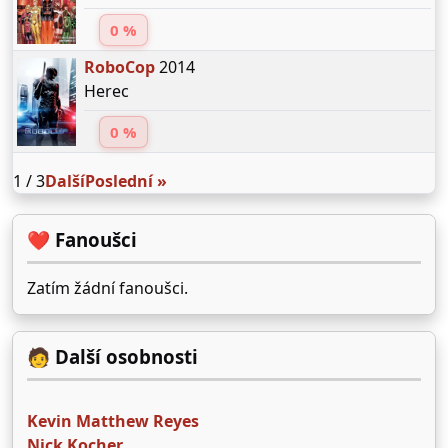
0 %
RoboCop
2014
Herec
0 %
1 / 3
Další
Poslední »
❤️ Fanoušci
Zatím žádní fanoušci.
🧑 Další osobnosti
Kevin Matthew Reyes
Nick Kocher