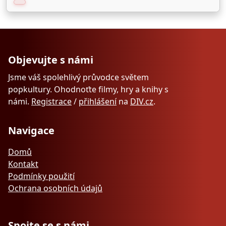
Objevujte s námi
Jsme váš spolehlivý průvodce světem
popkultury. Ohodnoťte filmy, hry a knihy s
námi.
Registrace
/
přihlášení
na
DIV.cz
.
Navigace
Domů
Kontakt
Podmínky použití
Ochrana osobních údajů
Spojte se s námi