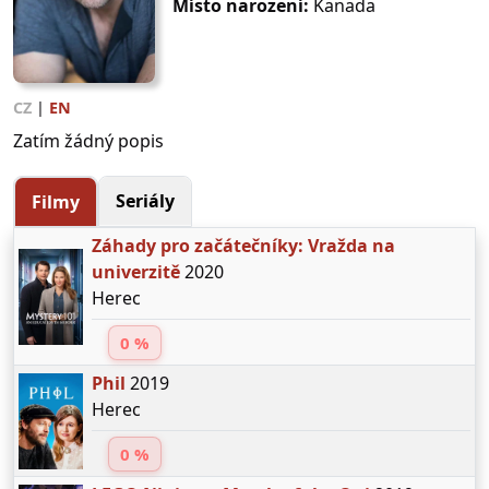
Místo narození:
Kanada
CZ
|
EN
Zatím žádný popis
Seriály
Filmy
Záhady pro začátečníky: Vražda na
univerzitě
2020
Herec
0 %
Phil
2019
Herec
0 %