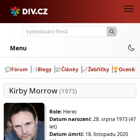
Menu
💬️
Fórum
📑
Blogy
📰
Články
📈
Žebříčky
🏆
Ocenění
Kirby Morrow
(1973)
Role:
Herec
Datum narození:
28. srpna 1973 (47
let)
Datum úmrtí:
18. listopadu 2020