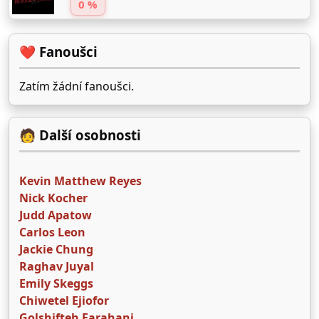
0 %
❤️ Fanoušci
Zatím žádní fanoušci.
🧑 Další osobnosti
Kevin Matthew Reyes
Nick Kocher
Judd Apatow
Carlos Leon
Jackie Chung
Raghav Juyal
Emily Skeggs
Chiwetel Ejiofor
Golshifteh Farahani