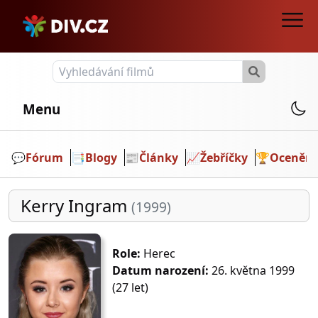
Menu
💬️
Fórum
📑
Blogy
📰
Články
📈
Žebříčky
🏆
Ocenění
Kerry Ingram
(1999)
Role:
Herec
Datum narození:
26. května 1999
(27 let)