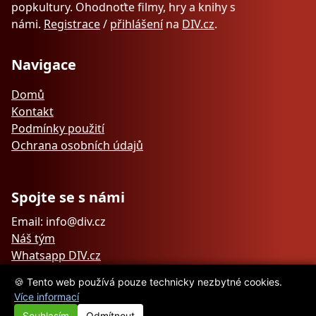
popkultury. Ohodnoťte filmy, hry a knihy s
námi.
Registrace
/
přihlášení
na
DIV.cz
.
Navigace
Domů
Kontakt
Podmínky použití
Ochrana osobních údajů
Spojte se s námi
Email: info@div.cz
Náš tým
Whatsapp DIV.cz
🍪 Tento web používá pouze technicky nezbytné cookies.
Více informací
Souhlasím
Odmítnout