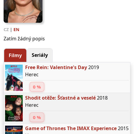
CZ
|
EN
Zatím žádný popis
Seriály
Filmy
Free Rein: Valentine's Day
2019
Herec
0 %
Shodit otěže: Šťastné a veselé
2018
Herec
0 %
Game of Thrones The IMAX Experience
2015