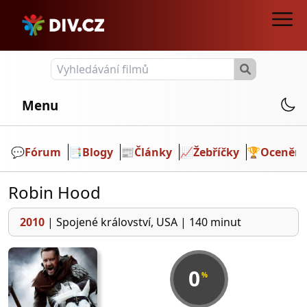
Menu
💬️
Fórum
📑
Blogy
📰
Články
📈
Žebříčky
🏆
Ocenění
Robin Hood
2010
|
Spojené království, USA
|
140 minut
0
%