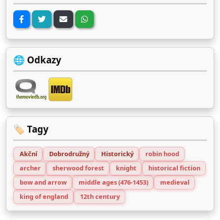
🌐 Odkazy
🏷️ Tagy
Akční
Dobrodružný
Historický
robin hood
archer
sherwood forest
knight
historical fiction
bow and arrow
middle ages (476-1453)
medieval
king of england
12th century