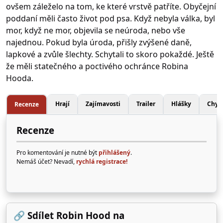
ovšem záleželo na tom, ke které vrstvě patříte. Obyčejní
poddaní měli často život pod psa. Když nebyla válka, byl
mor, když ne mor, objevila se neúroda, nebo vše
najednou. Pokud byla úroda, přišly zvýšené daně,
lapkové a zvůle šlechty. Schytali to skoro pokaždé. Ještě
že měli statečného a poctivého ochránce Robina
Hooda.
Hrají
Zajímavosti
Trailer
Hlášky
Chyb
Recenze
Recenze
Pro komentování je nutné být
přihlášený
.
Nemáš účet? Nevadí,
rychlá registrace!
🔗 Sdílet Robin Hood na