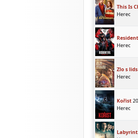
This Is 
Herec
Resident
Herec
Zlo s lid
Herec
Kořist
20
Herec
Labyrint