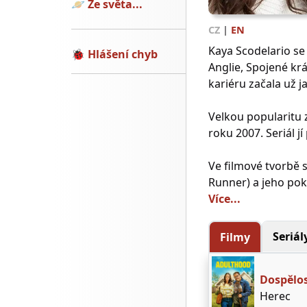
🪐
Ze světa...
CZ
|
EN
Kaya Scodelario se
🐞
Hlášení chyb
Anglie, Spojené krá
kariéru začala už j
Velkou popularitu z
roku 2007. Seriál j
Ve filmové tvorbě s
Runner) a jeho pokr
Více...
Seriál
Filmy
Dospělo
Herec