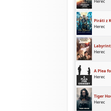
Herec
Piráti z
Herec
Labyrin
Herec
A Plea f
Herec
Tiger Ho
Herec