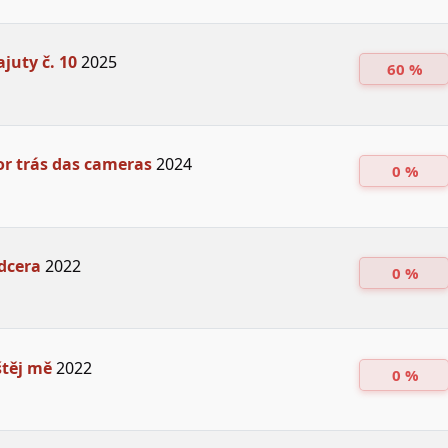
ajuty č. 10
2025
60 %
r trás das cameras
2024
0 %
dcera
2022
0 %
těj mě
2022
0 %