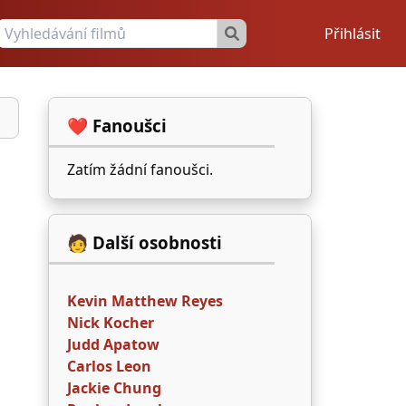
Přihlásit
❤️ Fanoušci
Zatím žádní fanoušci.
🧑 Další osobnosti
Kevin Matthew Reyes
Nick Kocher
Judd Apatow
Carlos Leon
Jackie Chung