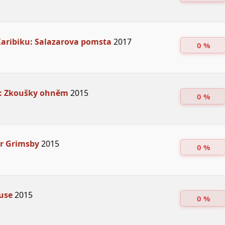
 Karibiku: Salazarova pomsta
2017
0 %
t: Zkoušky ohněm
2015
0 %
or Grimsby
2015
0 %
use
2015
0 %