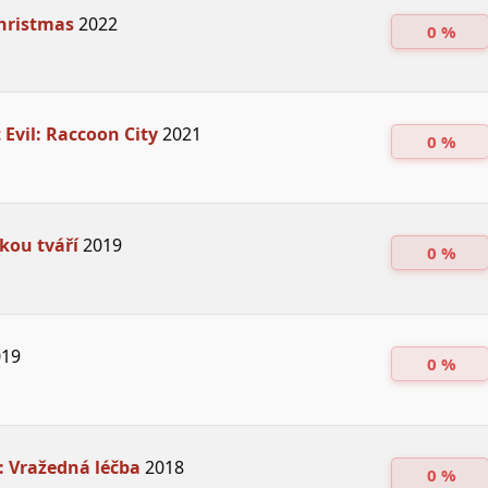
Christmas
2022
0 %
 Evil: Raccoon City
2021
0 %
skou tváří
2019
0 %
19
0 %
: Vražedná léčba
2018
0 %