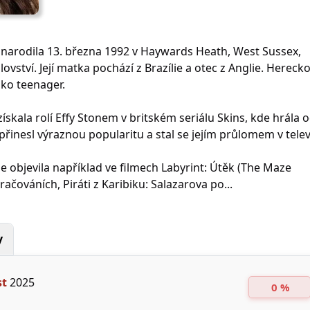
 narodila 13. března 1992 v Haywards Heath, West Sussex,
lovství. Její matka pochází z Brazílie a otec z Anglie. Hereck
ako teenager.
ískala rolí Effy Stonem v britském seriálu Skins, kde hrála 
í přinesl výraznou popularitu a stal se jejím průlomem v televi
e objevila například ve filmech Labyrint: Útěk (The Maze
ačováních, Piráti z Karibiku: Salazarova po...
y
st
2025
0 %