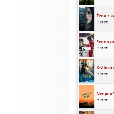
Žena z k
Herec
Senna po
Herec
Králova 
Herec
Neopouš
Herec