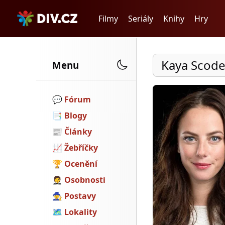
Filmy
Seriály
Knihy
Hry
Kaya Scode
Menu
💬️
Fórum
📑
Blogy
📰
Články
📈
Žebříčky
🏆
Ocenění
🤵
Osobnosti
🧙
Postavy
🗺
Lokality