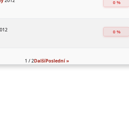
dy
2012
0 %
012
0 %
1 / 2
Další
Poslední »