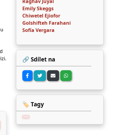
Raghav Juyal
Emily Skeggs
Chiwetel Ejiofor
Golshifteh Farahani
ou
Sofía Vergara
od
zi.
🔗 Sdílet na
🏷️ Tagy