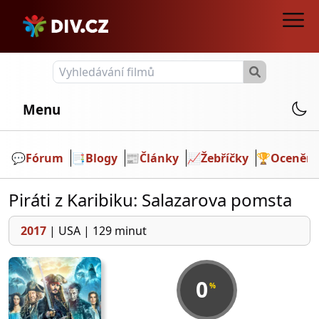
Menu
💬️
Fórum
📑
Blogy
📰
Články
📈
Žebříčky
🏆
Ocenění
Piráti z Karibiku: Salazarova pomsta
2017
|
USA
|
129 minut
0
%