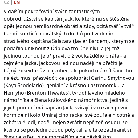
CZ
|
EN
V dalším pokračování svých fantastických
dobrodružství se kapitán Jack, ke kterému se štěstěna
opět jednou nemilosrdně obrátila zády, ocitá tváří v tvář
bandě smrtících pirátských duchů pod vedením
strašlivého kapitána Salazara (Javier Bardem), kterým se
podařilo uniknout z Ďáblova trojúhelníku a jejichž
jedinou touhou je připravit o život každého piráta - a
zejména Jacka. Jackovou jedinou nadějí na přežití je
bájný Poseidonův trojzubec, ale pokud má mít šanci ho
nalézt, musí přesvědčit ke spolupráci Carinu Smythovou
(Kaya Scodelario), geniální a krásnou astronomku, a
Henryho (Brenton Thwaites), tvrdohlavého mladého
námořníka a člena královského námořnictva. Jedině s
jejich pomocí má kapitán Jack, svírající v rukách pevně
kormidelní kolo Umírajícího racka, své zoufale nicotné a
zchátralé lodi, naději nejen zvrátit nepřízeň osudu, se
kterou se poslední dobou potýkal, ale také zachránit si
život ve střetu s nejmocnějším a nejděsivějším