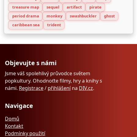
treasure map
sequel
artifact
pirate
period drama
monkey
swashbuckler
ghost
caribbean sea
trident
Objevujte s námi
Jsme váš spolehlivý průvodce světem
popkultury. Ohodnoťte filmy, hry a knihy s
námi.
Registrace
/
přihlášení
na
DIV.cz
.
Navigace
Domů
Kontakt
Podmínky použití