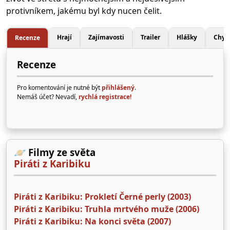
protivníkem, jakému byl kdy nucen čelit.
Hrají
Zajímavosti
Trailer
Hlášky
Chyb
Recenze
Recenze
Pro komentování je nutné být
přihlášený
.
Nemáš účet? Nevadí,
rychlá registrace!
🪐 Filmy ze světa
Piráti z Karibiku
Piráti z Karibiku: Prokletí Černé perly (2003)
Piráti z Karibiku: Truhla mrtvého muže (2006)
Piráti z Karibiku: Na konci světa (2007)