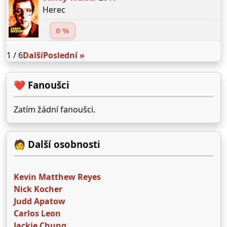
Herec
0 %
1 / 6
Další
Poslední »
❤️ Fanoušci
Zatím žádní fanoušci.
🧑 Další osobnosti
Kevin Matthew Reyes
Nick Kocher
Judd Apatow
Carlos Leon
Jackie Chung