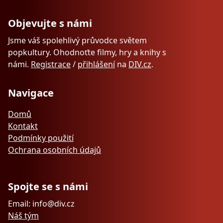
Objevujte s námi
Jsme váš spolehlivý průvodce světem
popkultury. Ohodnoťte filmy, hry a knihy s
námi.
Registrace
/
přihlášení
na
DIV.cz
.
Navigace
Domů
Kontakt
Podmínky použití
Ochrana osobních údajů
Spojte se s námi
Email: info@div.cz
Náš tým