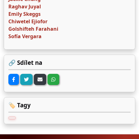
Raghav Juyal
Emily Skeggs
Chiwetel Ejiofor
Golshifteh Farahani
Sofía Vergara
🔗 Sdílet na
🏷️ Tagy