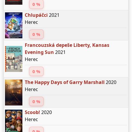
0 %
Chlupáčci
2021
Herec
0 %
Francouzská depeše Liberty, Kansas
Evening Sun
2021
Herec
0 %
The Happy Days of Garry Marshall
2020
Herec
0 %
Scoob!
2020
Herec
0 %