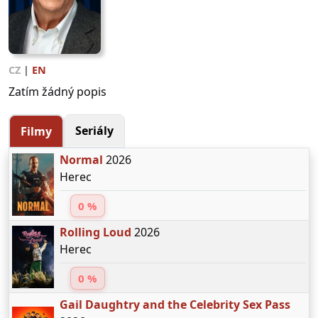
CZ
|
EN
Zatím žádný popis
Seriály
Filmy
Normal
2026
Herec
0 %
Rolling Loud
2026
Herec
0 %
Gail Daughtry and the Celebrity Sex Pass