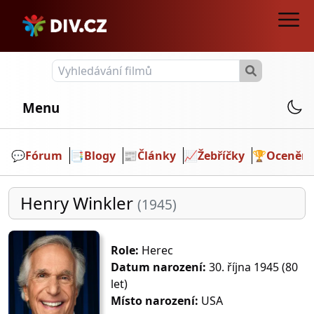
Menu
💬️
Fórum
📑
Blogy
📰
Články
📈
Žebříčky
🏆
Ocenění
Henry Winkler
(1945)
Role:
Herec
Datum narození:
30. října 1945 (80
let)
Místo narození:
USA