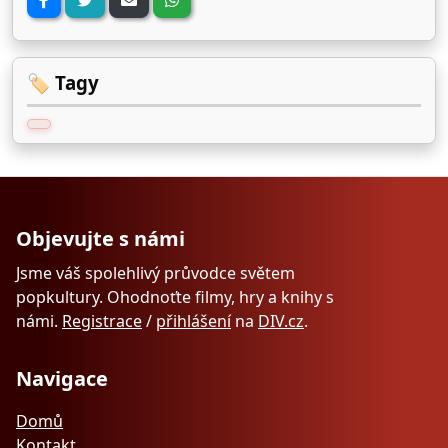
🏷️ Tagy
Objevujte s námi
Jsme váš spolehlivý průvodce světem
popkultury. Ohodnoťte filmy, hry a knihy s
námi.
Registrace
/
přihlášení
na
DIV.cz
.
Navigace
Domů
Kontakt