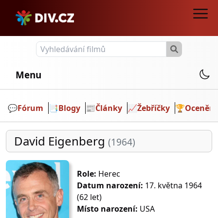
Menu
💬️
Fórum
📑
Blogy
📰
Články
📈
Žebříčky
🏆
Ocenění
David Eigenberg
(1964)
Role:
Herec
Datum narození:
17. května 1964
(62 let)
Místo narození:
USA