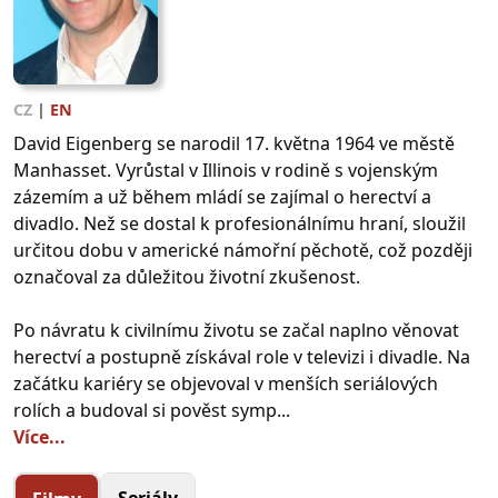
CZ
|
EN
David Eigenberg se narodil 17. května 1964 ve městě
Manhasset. Vyrůstal v Illinois v rodině s vojenským
zázemím a už během mládí se zajímal o herectví a
divadlo. Než se dostal k profesionálnímu hraní, sloužil
určitou dobu v americké námořní pěchotě, což později
označoval za důležitou životní zkušenost.
Po návratu k civilnímu životu se začal naplno věnovat
herectví a postupně získával role v televizi i divadle. Na
začátku kariéry se objevoval v menších seriálových
rolích a budoval si pověst symp...
Více...