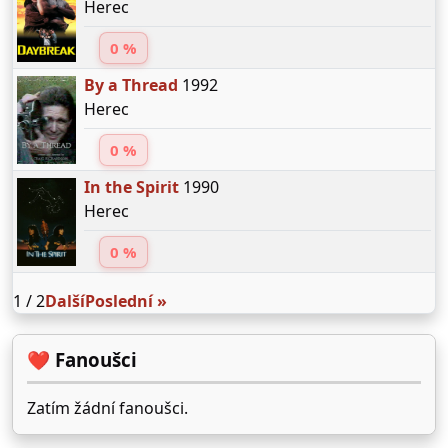
Herec
0 %
By a Thread
1992
Herec
0 %
In the Spirit
1990
Herec
0 %
1 / 2
Další
Poslední »
❤️ Fanoušci
Zatím žádní fanoušci.