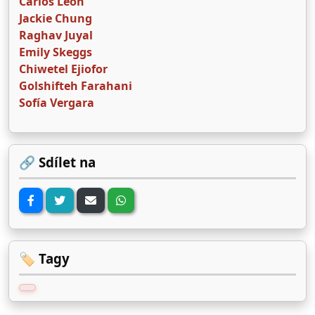
Carlos Leon
Jackie Chung
Raghav Juyal
Emily Skeggs
Chiwetel Ejiofor
Golshifteh Farahani
Sofía Vergara
🔗 Sdílet na
🏷️ Tagy