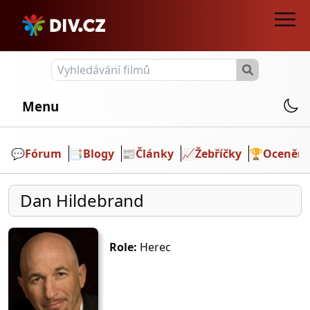
Menu
💬️
Fórum
📑
Blogy
📰
Články
📈
Žebříčky
🏆
Ocenění
Dan Hildebrand
Role:
Herec