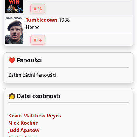
0 %
Tumbledown
1988
Herec
0 %
❤️ Fanoušci
Zatím žádní fanoušci.
🧑 Další osobnosti
Kevin Matthew Reyes
Nick Kocher
Judd Apatow