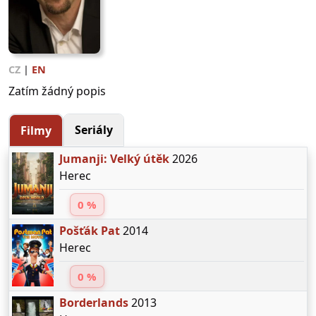
CZ
|
EN
Zatím žádný popis
Seriály
Filmy
Jumanji: Velký útěk
2026
Herec
0 %
Pošťák Pat
2014
Herec
0 %
Borderlands
2013