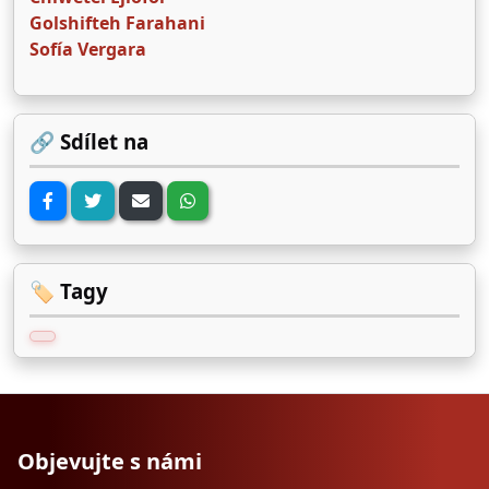
Golshifteh Farahani
Sofía Vergara
🔗 Sdílet na
🏷️ Tagy
Objevujte s námi