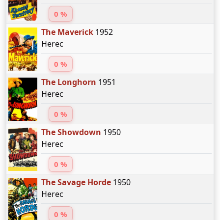
0 %
The Maverick
1952
Herec
0 %
The Longhorn
1951
Herec
0 %
The Showdown
1950
Herec
0 %
The Savage Horde
1950
Herec
0 %