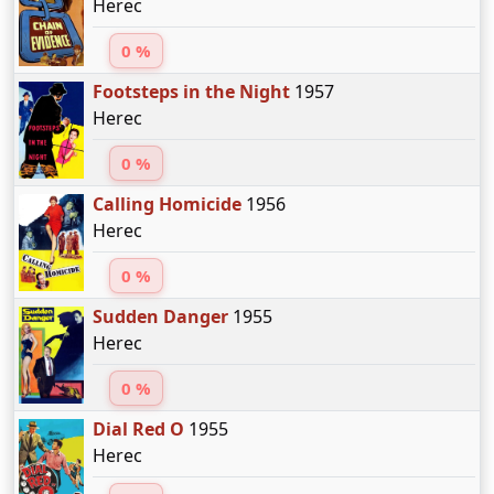
Herec
0 %
Footsteps in the Night
1957
Herec
0 %
Calling Homicide
1956
Herec
0 %
Sudden Danger
1955
Herec
0 %
Dial Red O
1955
Herec