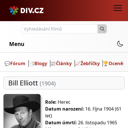
Menu
💬️
Fórum
📑
Blogy
📰
Články
📈
Žebříčky
🏆
Ocenění
Bill Elliott
(1904)
Role:
Herec
Datum narození:
16. října 1904 (61
let)
Datum úmrtí:
26. listopadu 1965