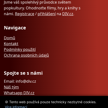
Jsme váš spolehlivý průvodce světem
popkultury. Ohodnoťte filmy, hry a knihy s
námi.
Registrace
/
přihlášení
na
DIV.cz
.
Navigace
Domů
Kontakt
Podmínky použití
Ochrana osobních údajů
Spojte se s námi
Email: info@div.cz
Náš tým
Whatsapp DIV.cz
🍪 Tento web používá pouze technicky nezbytné cookies.
Více informací