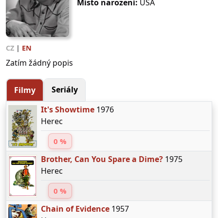
Místo narození:
USA
CZ
|
EN
Zatím žádný popis
Seriály
Filmy
It's Showtime
1976
Herec
0 %
Brother, Can You Spare a Dime?
1975
Herec
0 %
Chain of Evidence
1957