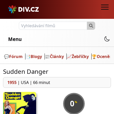
Menu
💬️
Fórum
📑
Blogy
📰
Články
📈
Žebříčky
🏆
Ocenění
Sudden Danger
1955
|
USA
|
66 minut
0
%