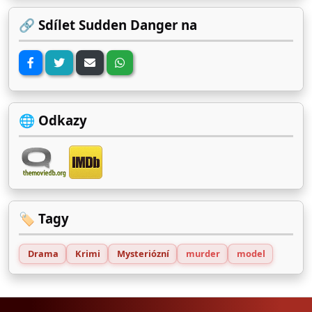
🔗 Sdílet Sudden Danger na
🌐 Odkazy
🏷️ Tagy
Drama
Krimi
Mysteriózní
murder
model