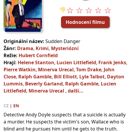
☆ ☆ ☆ ☆ ☆
👎
Hodnocení filmu
Originální název:
Sudden Danger
Žánr:
Drama
,
Krimi
,
Mysteriózní
Režie:
Hubert Cornfield
Hrají:
Helene Stanton
,
Lucien Littlefield
,
Frank Jenks
,
Pierre Watkin
,
Minerva Urecal
,
Tom Drake
,
John
Close
,
Ralph Gamble
,
Bill Elliott
,
Lyle Talbot
,
Dayton
Lummis
,
Beverly Garland
,
Ralph Gamble
,
Lucien
Littlefield
,
Minerva Urecal
,
další...
CZ
|
EN
Detective Andy Doyle suspects that a suicide is actually
a murder. He suspects the victim's son, Wallace who is
blind and he pursues him until he gets to the truth.