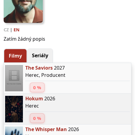
CZ
|
EN
Zatím žádný popis
Seriály
Filmy
The Saviors
2027
Herec, Producent
0 %
Hokum
2026
Herec
0 %
The Whisper Man
2026