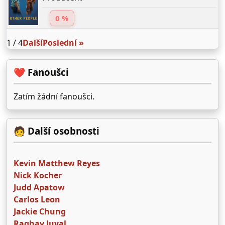
0 %
1 / 4
Další
Poslední »
❤️ Fanoušci
Zatím žádní fanoušci.
🧑 Další osobnosti
Kevin Matthew Reyes
Nick Kocher
Judd Apatow
Carlos Leon
Jackie Chung
Raghav Juyal