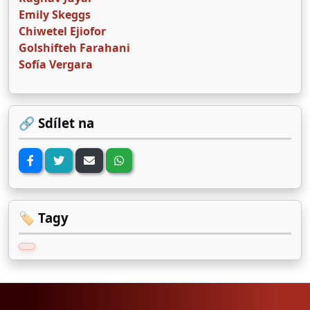
Emily Skeggs
Chiwetel Ejiofor
Golshifteh Farahani
Sofía Vergara
🔗 Sdílet na
🏷️ Tagy