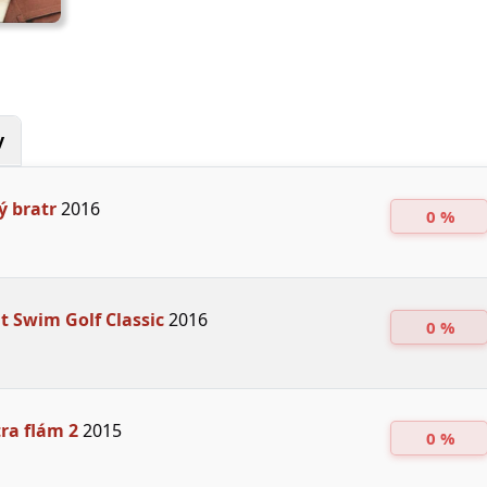
y
ý bratr
2016
0 %
t Swim Golf Classic
2016
0 %
tra flám 2
2015
0 %