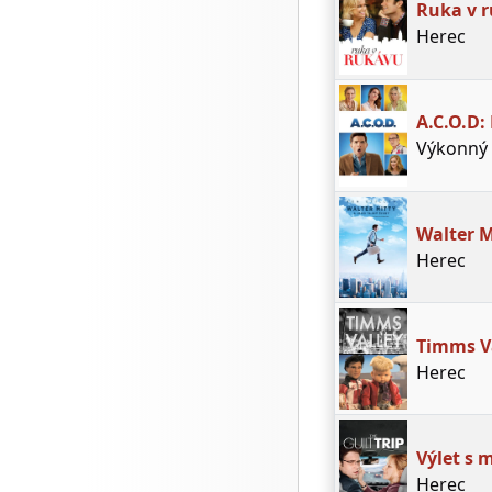
Ruka v 
Herec
A.C.O.D:
Výkonný 
Walter M
Herec
Timms V
Herec
Výlet s
Herec