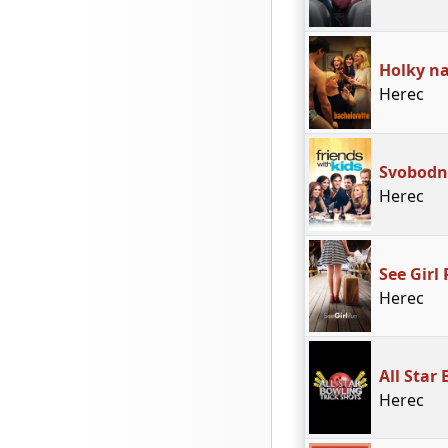
Holky n
Herec
Svobodní
Herec
See Girl
Herec
All Star
Herec