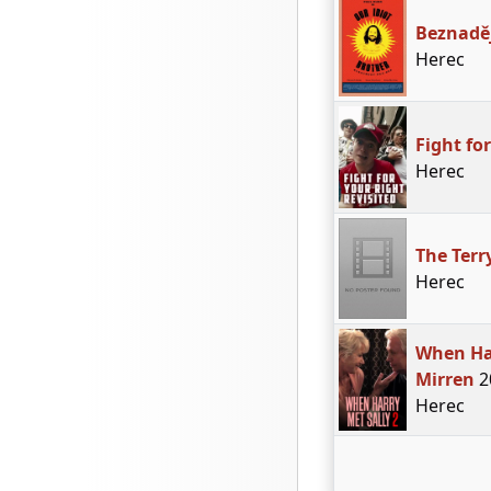
Beznadě
Herec
Fight fo
Herec
The Terr
Herec
When Har
Mirren
2
Herec