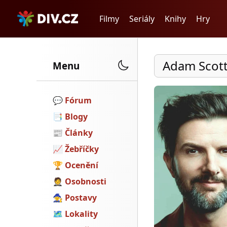
Filmy
Seriály
Knihy
Hry
Adam Scot
Menu
💬️
Fórum
📑
Blogy
📰
Články
📈
Žebříčky
🏆
Ocenění
🤵
Osobnosti
🧙
Postavy
🗺
Lokality