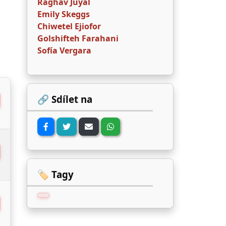
Raghav Juyal
Emily Skeggs
Chiwetel Ejiofor
Golshifteh Farahani
Sofía Vergara
🔗 Sdílet na
🏷️ Tagy