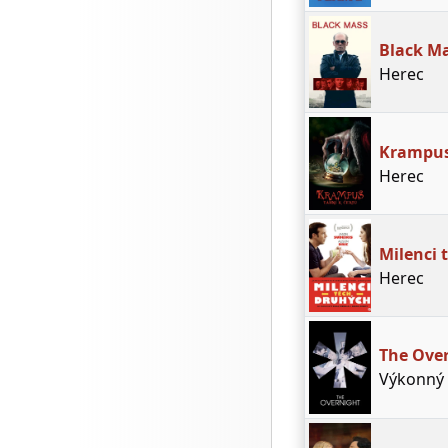
Black Ma
Herec
Krampus:
Herec
Milenci 
Herec
The Ove
Výkonný 