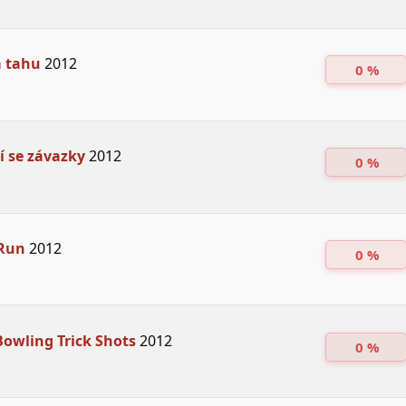
a tahu
2012
0 %
 se závazky
2012
0 %
 Run
2012
0 %
 Bowling Trick Shots
2012
0 %