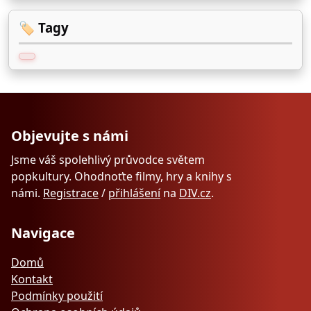
🏷️ Tagy
Objevujte s námi
Jsme váš spolehlivý průvodce světem
popkultury. Ohodnoťte filmy, hry a knihy s
námi.
Registrace
/
přihlášení
na
DIV.cz
.
Navigace
Domů
Kontakt
Podmínky použití