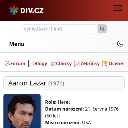
Menu
💬️
Fórum
📑
Blogy
📰
Články
📈
Žebříčky
🏆
Ocenění
Aaron Lazar
(1976)
Role:
Herec
Datum narození:
21. června 1976
(50 let)
Místo narození:
USA