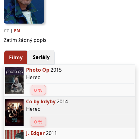
CZ
|
EN
Zatím žádný popis
Seriály
Filmy
Photo Op
2015
Herec
0 %
Co by kdyby
2014
Herec
0 %
J. Edgar
2011