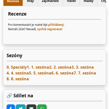
Hrají
Zajímavosti
Trailer
Hlášky
Chyb
Recenze
Recenze
Pro komentování je nutné být
přihlášený
.
Nemáš účet? Nevadí,
rychlá registrace!
Sezóny
0. Speciály
1. 1. sezóna
2. 2. sezóna
3. 3. sezóna
4. 4. sezóna
5. 5. sezóna
6. 6. sezóna
7. 7. sezóna
8. 8. sezóna
🔗 Sdílet na