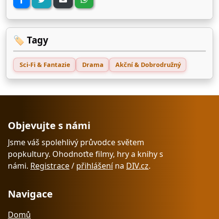
🏷️ Tagy
Sci-Fi & Fantazie
Drama
Akční & Dobrodružný
Objevujte s námi
Jsme váš spolehlivý průvodce světem
popkultury. Ohodnoťte filmy, hry a knihy s
námi.
Registrace
/
přihlášení
na
DIV.cz
.
Navigace
Domů