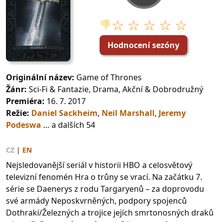
☆ ☆ ☆ ☆ ☆
👎
Hodnocení sezóny
Originální název:
Game of Thrones
Žánr:
Sci-Fi & Fantazie, Drama, Akční & Dobrodružný
Premiéra:
16. 7. 2017
Režie:
Daniel Sackheim
,
Neil Marshall
,
Jeremy
Podeswa
… a dalších 54
CZ
|
EN
Nejsledovanější seriál v historii HBO a celosvětový
televizní fenomén Hra o trůny se vrací. Na začátku 7.
série se Daenerys z rodu Targaryenů – za doprovodu
své armády Neposkvrněných, podpory spojenců
Dothraki/Železných a trojice jejích smrtonosných draků