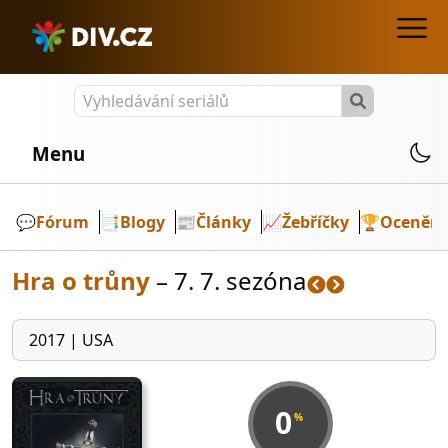
Menu
💬️
Fórum
📑
Blogy
📰
Články
📈
Žebříčky
🏆
Ocenění
Hra o trůny
– 7. 7. sezóna
2017
|
USA
0
%