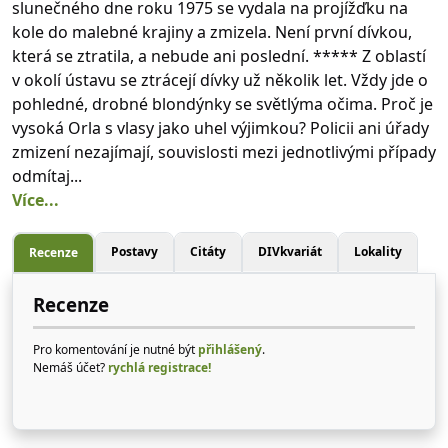
slunečného dne roku 1975 se vydala na projížďku na
kole do malebné krajiny a zmizela. Není první dívkou,
která se ztratila, a nebude ani poslední. ***** Z oblastí
v okolí ústavu se ztrácejí dívky už několik let. Vždy jde o
pohledné, drobné blondýnky se světlýma očima. Proč je
vysoká Orla s vlasy jako uhel výjimkou? Policii ani úřady
zmizení nezajímají, souvislosti mezi jednotlivými případy
odmítaj...
Více...
Postavy
Citáty
DIVkvariát
Lokality
Recenze
Recenze
Pro komentování je nutné být
přihlášený
.
Nemáš účet?
rychlá registrace!