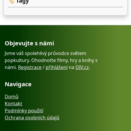
🏷️ Tagy
Objevujte s námi
Jsme váš spolehlivý průvodce světem
popkultury. Ohodnoťte filmy, hry a knihy s
námi.
Registrace
/
přihlášení
na
DIV.cz
.
Navigace
Domů
Kontakt
Podmínky použití
Ochrana osobních údajů