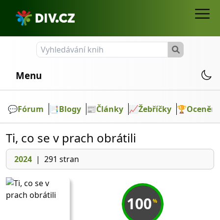
Menu
💬️
Fórum
📑
Blogy
📰
Články
📈
Žebříčky
🏆
Ocenění
Ti, co se v prach obrátili
2024
|
291 stran
100
%