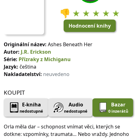
👎
★ ★ ★ ★ ★
Hodnocení knihy
Originální název:
Ashes Beneath Her
Autor:
J.R. Erickson
Série:
Přízraky z Michiganu
Jazyk:
čeština
Nakladatelství:
neuvedeno
KOUPIT
E-kniha
Audio
Bazar
nedostupné
nedostupné
0 inzerátů
Orla měla dar – schopnost vnímat věci, kterých se
dotkne: vzpomínky, traumata… Nebo vraždy. Jednoho