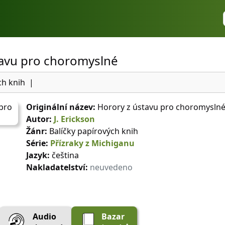
tavu pro choromyslné
ch knih
|
Originální název:
Horory z ústavu pro choromysln
Autor:
J. Erickson
Žánr:
Balíčky papírových knih
Série:
Přízraky z Michiganu
Jazyk:
čeština
Nakladatelství:
neuvedeno
Audio
Bazar