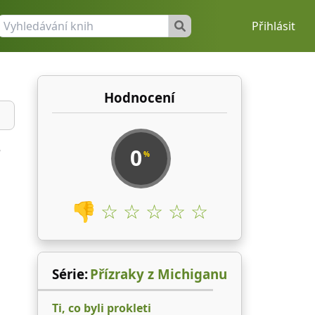
Přihlásit
Hodnocení
é
0
%
👎
☆ ☆ ☆ ☆ ☆
Série:
Přízraky z Michiganu
Ti, co byli prokleti