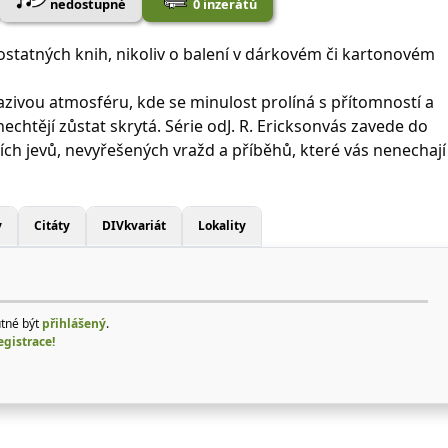
nedostupné
0 inzerátů
ostatných knih, nikoliv o balení v dárkovém či kartonovém
azivou atmosféru, kde se minulost prolíná s přítomností a
echtějí zůstat skrytá. Série odJ. R. Ericksonvás zavede do
ch jevů, nevyřešených vražd a příběhů, které vás nenechají
y
Citáty
DIVkvariát
Lokality
utné být
přihlášený
.
egistrace!