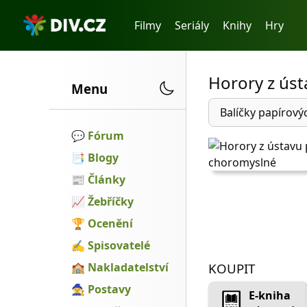
Filmy
Seriály
Knihy
Hry
Horory z ús
Menu
Balíčky papírový
💬️
Fórum
📑
Blogy
📰
Články
📈
Žebříčky
🏆
Ocenění
✍
Spisovatelé
🏫
Nakladatelství
KOUPIT
🧙
Postavy
E-kniha