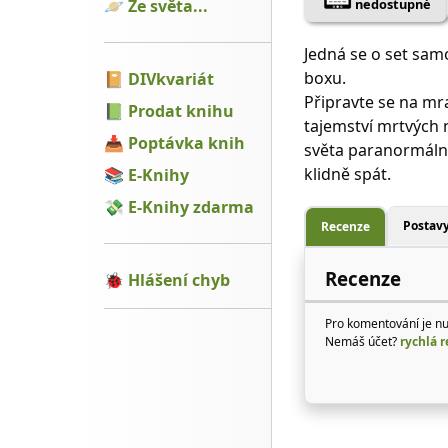
🪐
Ze světa...
nedostupné
Jedná se o set sam
boxu.
📔
DIVkvariát
Připravte se na mr
📗
Prodat knihu
tajemství mrtvých n
📥
Poptávka knih
světa paranormální
klidně spát.
📚
E-Knihy
💸
E-Knihy zdarma
Postav
Recenze
Recenze
🐞
Hlášení chyb
Pro komentování je n
Nemáš účet?
rychlá r