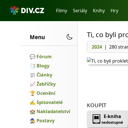
Filmy
Seriály
Knihy
Hry
Ti, co byli pr
Menu
2024
|
280 stra
💬️
Fórum
📑
Blogy
📰
Články
📈
Žebříčky
🏆
Ocenění
✍
Spisovatelé
KOUPIT
🏫
Nakladatelství
E-kniha
🧙
Postavy
nedostupné