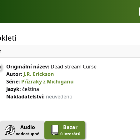
okleti
n
Originální název:
Dead Stream Curse
Autor:
J.R. Erickson
Série:
Přízraky z Michiganu
Jazyk:
čeština
Nakladatelství:
neuvedeno
Audio
Bazar
nedostupné
0 inzerátů