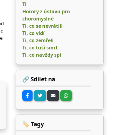
Ti
Horory z ústavu pro
choromyslné
od
Ti, co se nevrátili
ed
Ti, co vidí
ze
Ti, co zemřeli
Ti, co tuší smrt
Ti, co navždy spí
🔗 Sdílet na
🏷️ Tagy