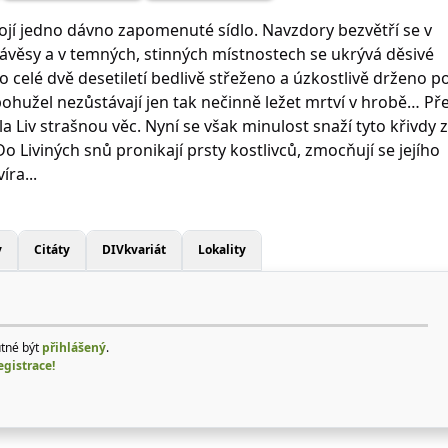
tojí jedno dávno zapomenuté sídlo. Navzdory bezvětří se v
ávěsy a v temných, stinných místnostech se ukrývá děsivé
lo celé dvě desetiletí bedlivě střeženo a úzkostlivě drženo p
ohužel nezůstávají jen tak nečinně ležet mrtví v hrobě… Př
la Liv strašnou věc. Nyní se však minulost snaží tyto křivdy 
 Do Liviných snů pronikají prsty kostlivců, zmocňují se jejího
íra...
y
Citáty
DIVkvariát
Lokality
utné být
přihlášený
.
egistrace!