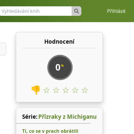
Přihlásit
Hodnocení
0
%
👎
☆ ☆ ☆ ☆ ☆
Série:
Přízraky z Michiganu
Ti, co se v prach obrátili