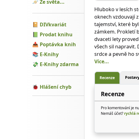
🪐
Ze světa...
Hluboko v lesích s
oknech vzdouvají z
tajemství, které by
📔
DIVkvariát
zámkem. Prokletí b
📗
Prodat knihu
dvaceti lety proved
📥
Poptávka knih
všech sil napravit.
srdce a pevně ho sv
📚
E-Knihy
Více...
💸
E-Knihy zdarma
Postav
Recenze
🐞
Hlášení chyb
Recenze
Pro komentování je n
Nemáš účet?
rychlá r