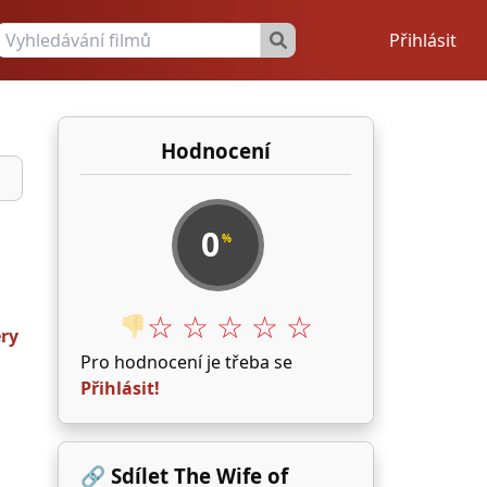
Přihlásit
Hodnocení
0
%
☆ ☆ ☆ ☆ ☆
👎
éry
Pro hodnocení je třeba se
Přihlásit!
🔗 Sdílet The Wife of