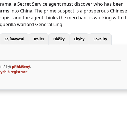
drama, a Secret Service agent must discover who has been
arms into China. The prime suspect is a prosperous Chinese
opist and the agent thinks the merchant is working with t
guerilla warlord General Ling.
Zajímavosti
Trailer
Hlášky
Chyby
Lokality
utné být
přihlášený
.
rychlá registrace!