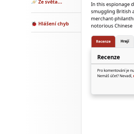
🪐
Ze světa...
In this espionage 
smuggling British 
merchant-philanthr
🐞
Hlášení chyb
notorious Chinese 
Hrají
Recenze
Recenze
Pro komentování je n
Nemáš účet? Nevadí,