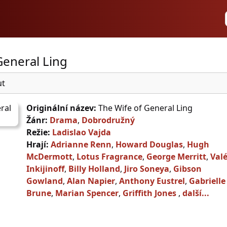
General Ling
ut
Originální název:
The Wife of General Ling
Žánr:
Drama
,
Dobrodružný
Režie:
Ladislao Vajda
Hrají:
Adrianne Renn
,
Howard Douglas
,
Hugh
McDermott
,
Lotus Fragrance
,
George Merritt
,
Val
Inkijinoff
,
Billy Holland
,
Jiro Soneya
,
Gibson
Gowland
,
Alan Napier
,
Anthony Eustrel
,
Gabrielle
Brune
,
Marian Spencer
,
Griffith Jones
,
další...