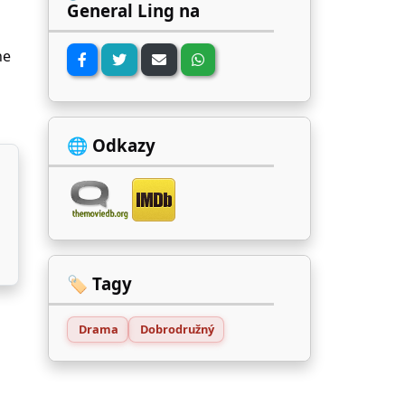
General Ling na
he
🌐 Odkazy
🏷️ Tagy
Drama
Dobrodružný