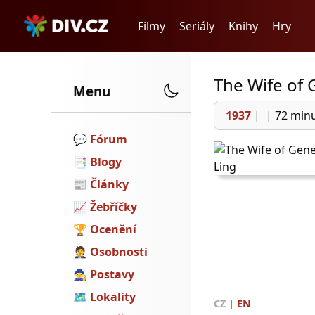
Filmy
Seriály
Knihy
Hry
The Wife of 
Menu
1937
|
|
72 min
💬️
Fórum
📑
Blogy
📰
Články
📈
Žebříčky
🏆
Ocenění
🤵
Osobnosti
🧙
Postavy
🗺
Lokality
CZ
|
EN