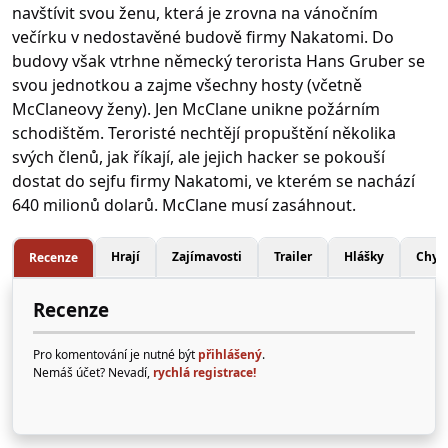
navštívit svou ženu, která je zrovna na vánočním
večírku v nedostavěné budově firmy Nakatomi. Do
budovy však vtrhne německý terorista Hans Gruber se
svou jednotkou a zajme všechny hosty (včetně
McClaneovy ženy). Jen McClane unikne požárním
schodištěm. Teroristé nechtějí propuštění několika
svých členů, jak říkají, ale jejich hacker se pokouší
dostat do sejfu firmy Nakatomi, ve kterém se nachází
640 milionů dolarů. McClane musí zasáhnout.
Hrají
Zajímavosti
Trailer
Hlášky
Chyb
Recenze
Recenze
Pro komentování je nutné být
přihlášený
.
Nemáš účet? Nevadí,
rychlá registrace!