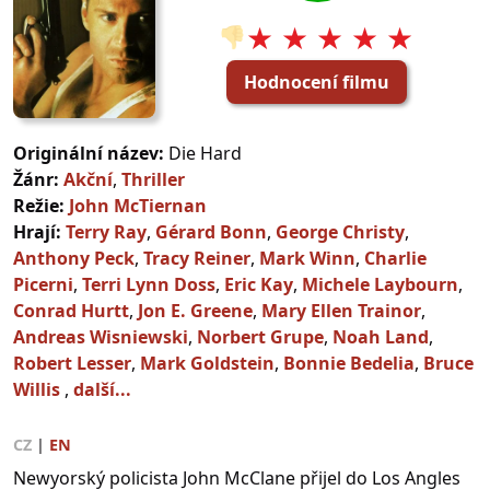
★ ★ ★ ★ ★
👎
Hodnocení filmu
Originální název:
Die Hard
Žánr:
Akční
,
Thriller
Režie:
John McTiernan
Hrají:
Terry Ray
,
Gérard Bonn
,
George Christy
,
Anthony Peck
,
Tracy Reiner
,
Mark Winn
,
Charlie
Picerni
,
Terri Lynn Doss
,
Eric Kay
,
Michele Laybourn
,
Conrad Hurtt
,
Jon E. Greene
,
Mary Ellen Trainor
,
Andreas Wisniewski
,
Norbert Grupe
,
Noah Land
,
Robert Lesser
,
Mark Goldstein
,
Bonnie Bedelia
,
Bruce
Willis
,
další...
CZ
|
EN
Newyorský policista John McClane přijel do Los Angles