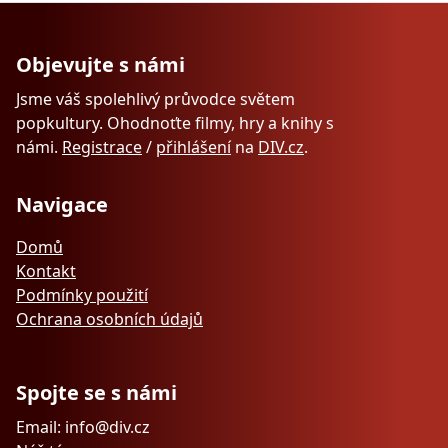
Objevujte s námi
Jsme váš spolehlivý průvodce světem
popkultury. Ohodnoťte filmy, hry a knihy s
námi.
Registrace
/
přihlášení
na
DIV.cz
.
Navigace
Domů
Kontakt
Podmínky použití
Ochrana osobních údajů
Spojte se s námi
Email: info@div.cz