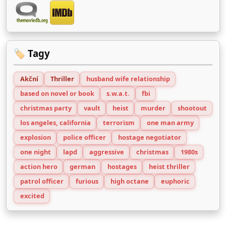
🏷️ Tagy
Akční
Thriller
husband wife relationship
based on novel or book
s.w.a.t.
fbi
christmas party
vault
heist
murder
shootout
los angeles, california
terrorism
one man army
explosion
police officer
hostage negotiator
one night
lapd
aggressive
christmas
1980s
action hero
german
hostages
heist thriller
patrol officer
furious
high octane
euphoric
excited