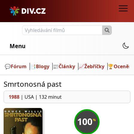
Menu
💬️
Fórum
📑
Blogy
📰
Články
📈
Žebříčky
🏆
Ocenění
Smrtonosná past
1988
|
USA
|
132 minut
100
%