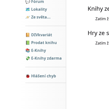
💬️
Fórum
Knihy z
🗺
Lokality
🪐
Ze světa...
Zatím 
Hry ze 
📔️
DIVkvariát
📗
Prodat knihu
Zatím 
📚
E-Knihy
💸
E-Knihy zdarma
🐞
Hlášení chyb