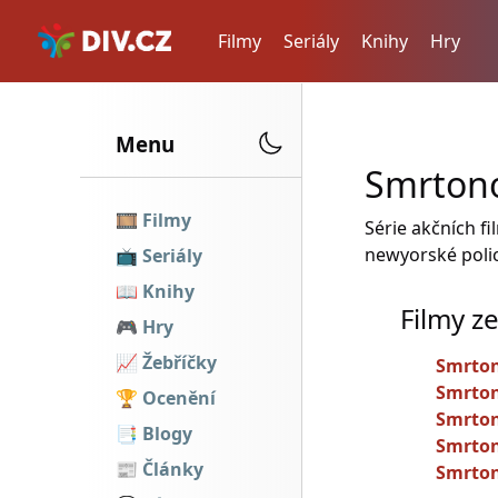
Filmy
Seriály
Knihy
Hry
Menu
Smrtono
🎞️
Filmy
Série akčních f
newyorské polic
📺
Seriály
📖
Knihy
Filmy z
🎮
Hry
📈
Žebříčky
Smrton
Smrton
🏆
Ocenění
Smrton
📑️
Blogy
Smrton
📰️
Články
Smrton