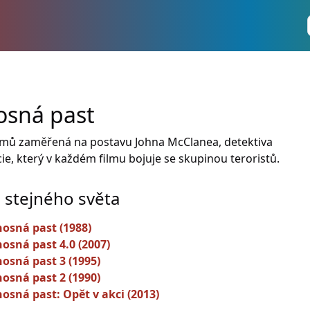
sná past
ilmů zaměřená na postavu Johna McClanea, detektiva
ie, který v každém filmu bojuje se skupinou teroristů.
e stejného světa
osná past (1988)
osná past 4.0 (2007)
osná past 3 (1995)
osná past 2 (1990)
osná past: Opět v akci (2013)