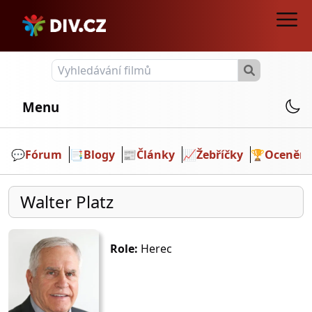
Menu
💬️
Fórum
📑
Blogy
📰
Články
📈
Žebříčky
🏆
Ocenění
Walter Platz
Role:
Herec