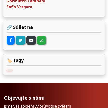
Golshifteh Farahani
Sofía Vergara
🔗 Sdílet na
🏷️ Tagy
Objevujte s námi
Jsme váš spolehlivý průvodce světem