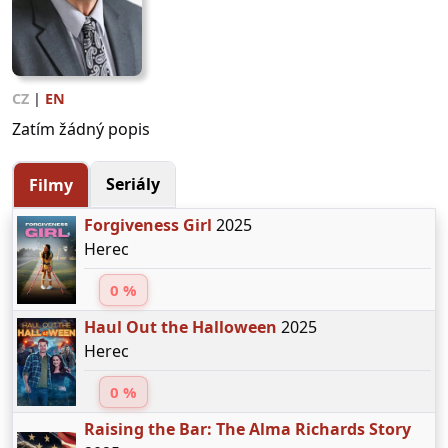
CZ
|
EN
Zatím žádný popis
Seriály
Filmy
Forgiveness Girl
2025
Herec
0 %
Haul Out the Halloween
2025
Herec
0 %
Raising the Bar: The Alma Richards Story