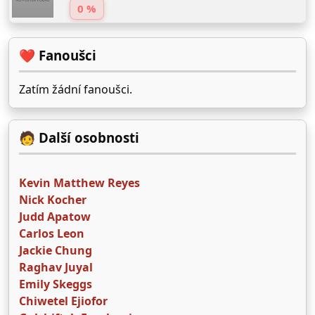
0 %
❤️ Fanoušci
Zatím žádní fanoušci.
🧑 Další osobnosti
Kevin Matthew Reyes
Nick Kocher
Judd Apatow
Carlos Leon
Jackie Chung
Raghav Juyal
Emily Skeggs
Chiwetel Ejiofor