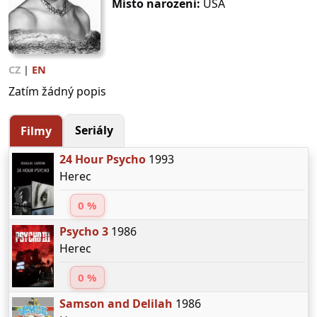
Místo narození:
USA
CZ
|
EN
Zatím žádný popis
Seriály
Filmy
24 Hour Psycho
1993
Herec
0 %
Psycho 3
1986
Herec
0 %
Samson and Delilah
1986