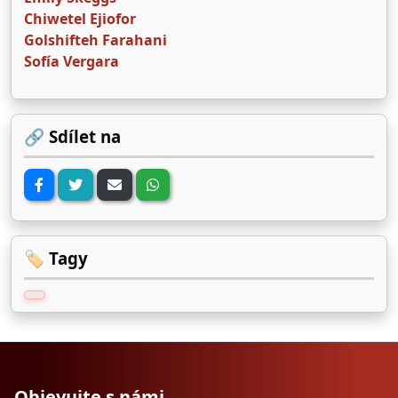
Chiwetel Ejiofor
Golshifteh Farahani
Sofía Vergara
🔗 Sdílet na
🏷️ Tagy
Objevujte s námi