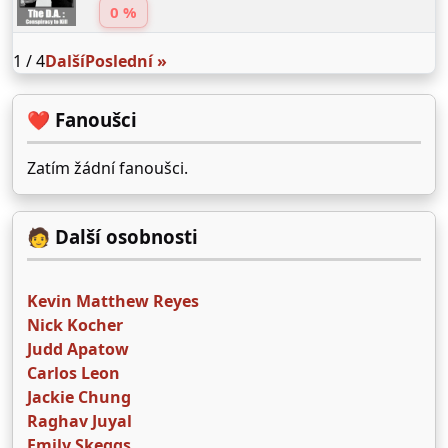
0 %
1 / 4
Další
Poslední »
❤️ Fanoušci
Zatím žádní fanoušci.
🧑 Další osobnosti
Kevin Matthew Reyes
Nick Kocher
Judd Apatow
Carlos Leon
Jackie Chung
Raghav Juyal
Emily Skeggs