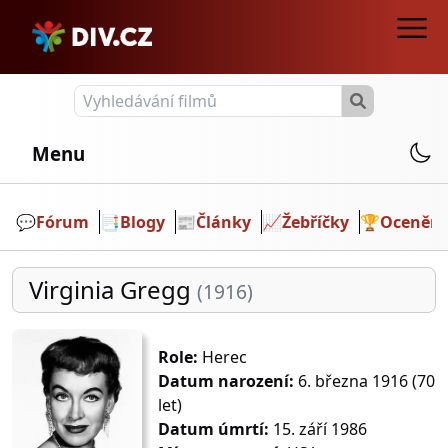
Menu
💬️
Fórum
📑
Blogy
📰
Články
📈
Žebříčky
🏆
Ocenění
Virginia Gregg
(1916)
Role:
Herec
Datum narození:
6. března 1916 (70
let)
Datum úmrtí:
15. září 1986