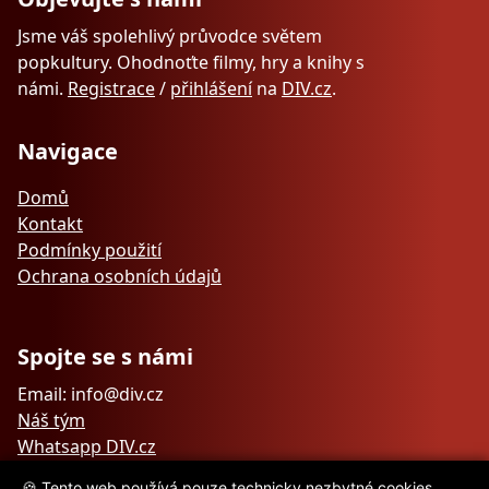
Jsme váš spolehlivý průvodce světem
popkultury. Ohodnoťte filmy, hry a knihy s
námi.
Registrace
/
přihlášení
na
DIV.cz
.
Navigace
Domů
Kontakt
Podmínky použití
Ochrana osobních údajů
Spojte se s námi
Email: info@div.cz
Náš tým
Whatsapp DIV.cz
🍪 Tento web používá pouze technicky nezbytné cookies.