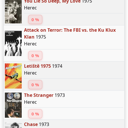
You Lie So Deep, My Love
1975
Herec
0 %
Attack on Terror: The FBI vs. the Ku Klux
Klan
1975
Herec
0 %
Letiště 1975
1974
Herec
0 %
The Stranger
1973
Herec
0 %
Chase
1973