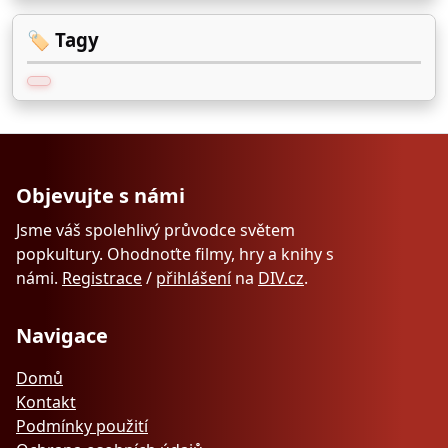
🏷️ Tagy
Objevujte s námi
Jsme váš spolehlivý průvodce světem
popkultury. Ohodnoťte filmy, hry a knihy s
námi.
Registrace
/
přihlášení
na
DIV.cz
.
Navigace
Domů
Kontakt
Podmínky použití