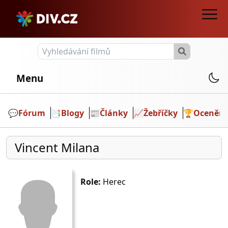
Menu
💬️
Fórum
📑
Blogy
📰
Články
📈
Žebříčky
🏆
Ocenění
Vincent Milana
Role:
Herec