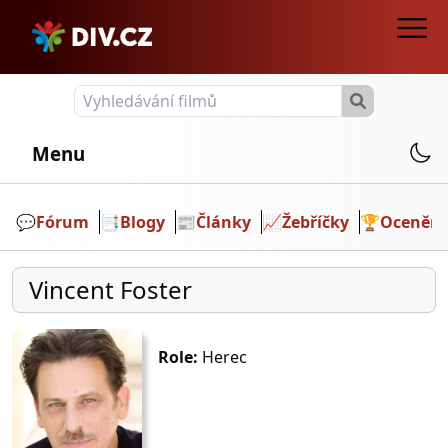
Menu
💬️
Fórum
📑
Blogy
📰
Články
📈
Žebříčky
🏆
Ocenění
Vincent Foster
Role:
Herec