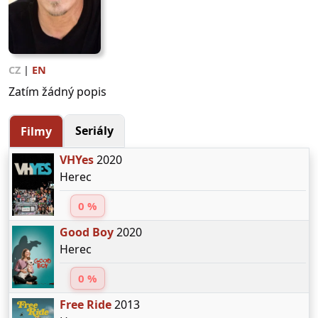
CZ
|
EN
Zatím žádný popis
Seriály
Filmy
VHYes
2020
Herec
0 %
Good Boy
2020
Herec
0 %
Free Ride
2013