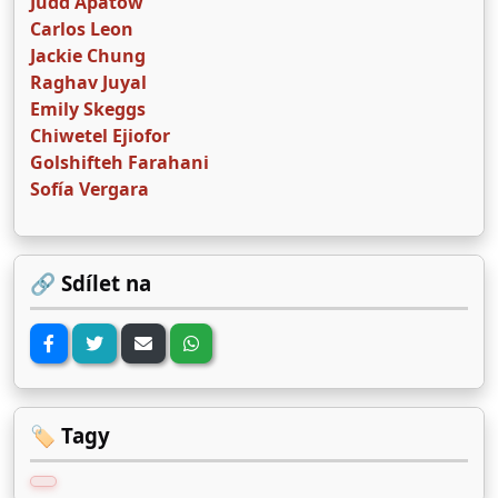
Judd Apatow
Carlos Leon
Jackie Chung
Raghav Juyal
Emily Skeggs
Chiwetel Ejiofor
Golshifteh Farahani
Sofía Vergara
🔗 Sdílet na
🏷️ Tagy