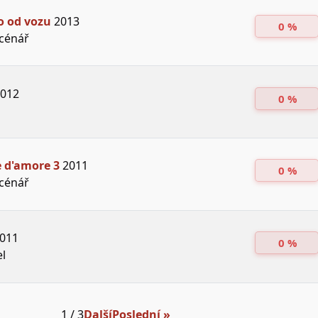
o od vozu
2013
0 %
Scénář
012
0 %
 d'amore 3
2011
0 %
Scénář
011
0 %
el
1 / 3
Další
Poslední »