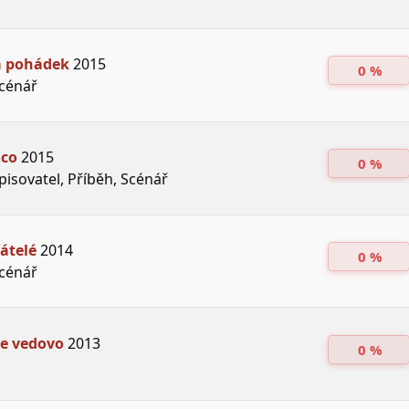
 pohádek
2015
0 %
Scénář
oco
2015
0 %
isovatel, Příběh, Scénář
átelé
2014
0 %
Scénář
te vedovo
2013
0 %