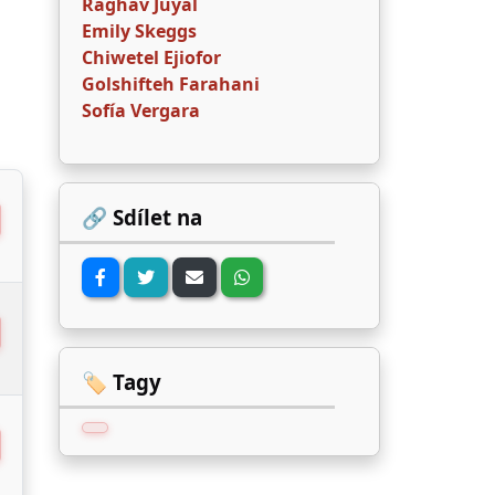
Raghav Juyal
Emily Skeggs
Chiwetel Ejiofor
Golshifteh Farahani
Sofía Vergara
🔗 Sdílet na
🏷️ Tagy