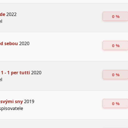
nde
2022
0 %
el
ed sebou
2020
0 %
 1 - 1 per tutti
2020
0 %
el
 svými sny
2019
0 %
spisovatele