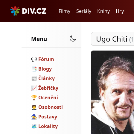
Filmy
Seriály
Knihy
Hry
Ugo Chiti
Menu
(
💬️
Fórum
📑
Blogy
📰
Články
📈
Žebříčky
🏆
Ocenění
🤵
Osobnosti
🧙
Postavy
🗺
Lokality