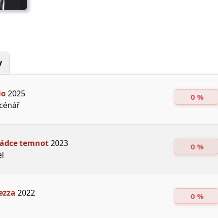
y
io
2025
0 %
Scénář
ládce temnot
2023
0 %
el
ezza
2022
0 %