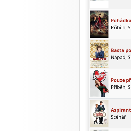
Pohádka
Příběh, 
Basta p
Nápad, Sp
Pouze př
Příběh, 
Aspiran
Scénář