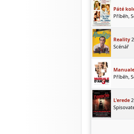
Páté kol
Příběh, 
Reality
2
Scénář
Manuale
Příběh, 
L'erede
2
Spisovat