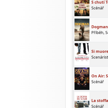
S chutí 
Scénář
Dogman
Příběh, 
Si muore
Scenáris
On Air: 
Scénář
La stoff
Scénář