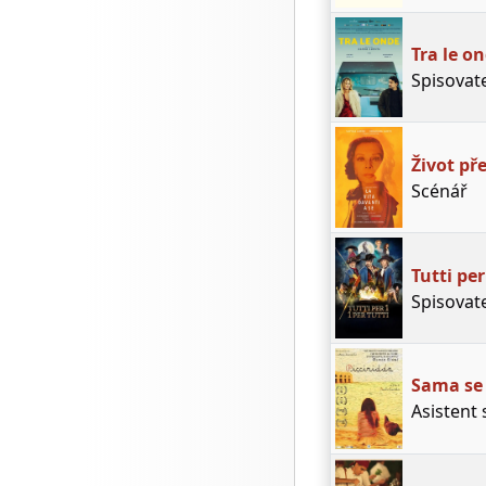
Tra le o
Spisovat
Život př
Scénář
Tutti per
Spisovat
Sama se
Asistent 