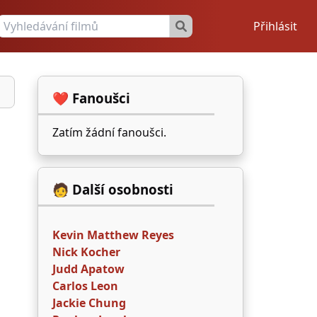
Přihlásit
❤️ Fanoušci
Zatím žádní fanoušci.
🧑 Další osobnosti
Kevin Matthew Reyes
Nick Kocher
Judd Apatow
Carlos Leon
Jackie Chung