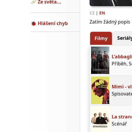
🪐
Ze světa...
CZ
|
EN
Zatím žádný popis
🐞
Hlášení chyb
Seriál
Filmy
L'abbagl
Příběh, 
Mimì - v
Spisovat
La stran
Scénář