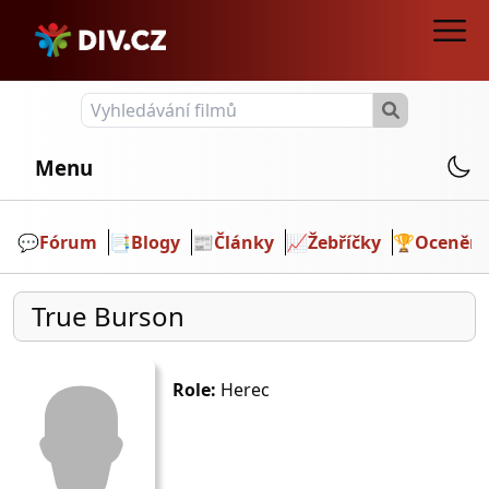
Menu
💬️
Fórum
📑
Blogy
📰
Články
📈
Žebříčky
🏆
Ocenění
True Burson
Role:
Herec