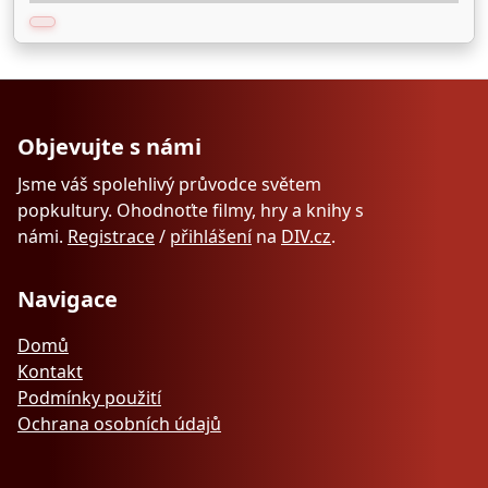
Objevujte s námi
Jsme váš spolehlivý průvodce světem
popkultury. Ohodnoťte filmy, hry a knihy s
námi.
Registrace
/
přihlášení
na
DIV.cz
.
Navigace
Domů
Kontakt
Podmínky použití
Ochrana osobních údajů