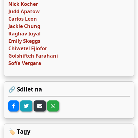
Nick Kocher
Judd Apatow
Carlos Leon
Jackie Chung
Raghav Juyal
Emily Skeggs
Chiwetel Ejiofor
Golshifteh Farahani
Sofía Vergara
🔗 Sdílet na
🏷️ Tagy