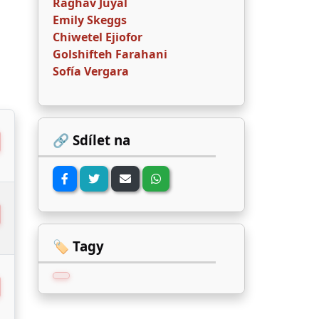
Raghav Juyal
Emily Skeggs
Chiwetel Ejiofor
Golshifteh Farahani
Sofía Vergara
🔗 Sdílet na
🏷️ Tagy