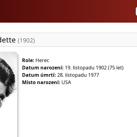
dette
(1902)
Role:
Herec
Datum narození:
19. listopadu 1902 (75 let)
Datum úmrtí:
28. listopadu 1977
Místo narození:
USA