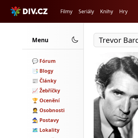
Filmy
Seriály
Knihy
Hry
Trevor Bar
Menu
💬️
Fórum
📑
Blogy
📰
Články
📈
Žebříčky
🏆
Ocenění
🤵
Osobnosti
🧙
Postavy
🗺
Lokality