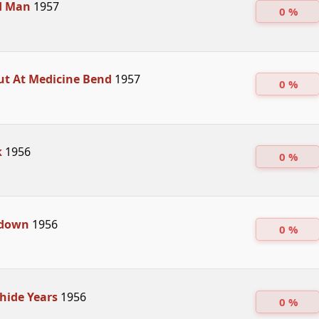
d Man
1957
0 %
ut At Medicine Bend
1957
0 %
k
1956
0 %
ndown
1956
0 %
hide Years
1956
0 %