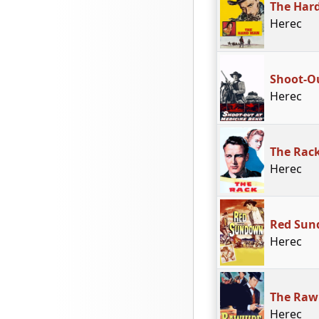
The Har
Herec
Shoot-O
Herec
The Rac
Herec
Red Su
Herec
The Raw
Herec