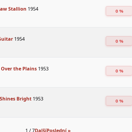
aw Stallion
1954
0 %
Guitar
1954
0 %
Over the Plains
1953
0 %
Shines Bright
1953
0 %
1 / 7
Další
Poslední »