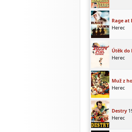
Rage at
Herec
Útěk do 
Herec
Muž z h
Herec
Destry
1
Herec