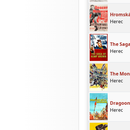
Hromská
Herec
The Sag
Herec
The Mon
Herec
Dragoon
Herec