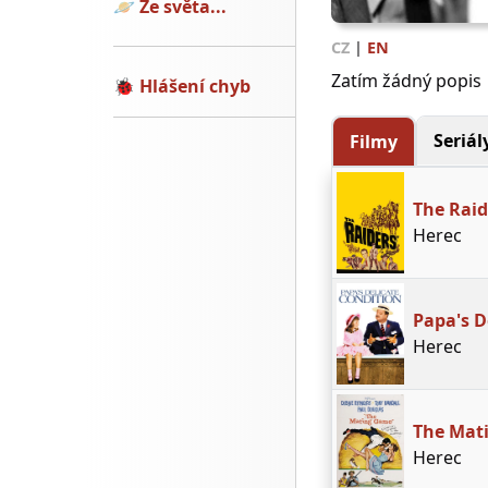
🪐
Ze světa...
CZ
|
EN
Zatím žádný popis
🐞
Hlášení chyb
Seriál
Filmy
The Raid
Herec
Papa's D
Herec
The Mat
Herec